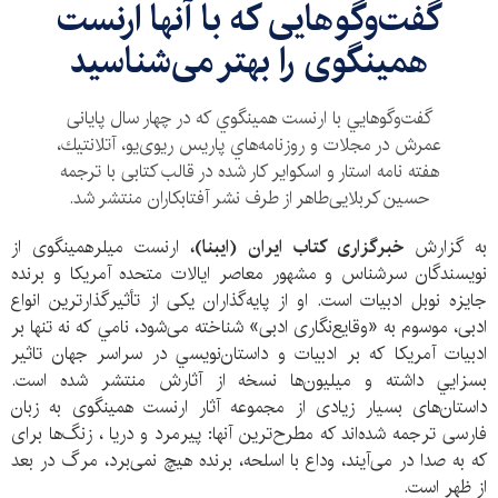
گفت‌وگوهایی که با آنها ارنست
همینگوی را بهتر می‌شناسید
گفت‌وگوهايي با ارنست همينگوي كه در چهار سال پایانی
عمرش در مجلات و روزنامه‌هاي پاريس ريو‌ی‌يو، آتلانتيك،
هفته نامه استار و اسكواير کار شده در قالب کتابی با ترجمه
حسین کربلایی‌طاهر از طرف نشر آفتابکاران منتشر شد.
به گزارش
خبرگزاری کتاب ایران (ایبنا)،
ارنست میلر‌همینگوی از
نویسندگان سرشناس و مشهور معاصر ایالات متحده آمریکا و برنده
جایزه نوبل ادبیات است. او از پایه‌گذاران یکی از تأثیرگذارترین انواع
ادبی، موسوم به «وقایع‌نگاری ادبی» شناخته می‌شود، نامي كه نه تنها بر
ادبیات آمریکا که بر ادبيات و داستان‌نويسي در سراسر جهان تاثير
بسزايي داشته و ميليون‌ها نسخه از آثارش منتشر شده است.
داستان‌های بسیار زیادی از مجموعه آثار ارنست همینگوی به زبان
فارسی ترجمه شده‌اند که مطرح‌ترین آنها: پیرمرد و دریا ، زنگ‌ها برای
که به صدا در می‌آیند، وداع با اسلحه، برنده هیچ نمی‌برد، مرگ در بعد
از ظهر است.