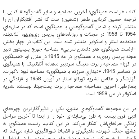
كتاب «ارنست همينگوي؛ آخرين مصاحبه و ساير گفت‌وگو‌ها» کتابی با
ترجمه حسين كربلايي طاهر (شاهين) است که نشر آفتابكاران آن را
منتشر کرده و شامل گفت‌وگوهايي با همينگوي است كه در سال‌هاي
1954 تا 1958 در مجلات و روزنامه‌هاي پاريس ري‌و‌ی‌يو، آتلانتيك،
هفته‌نامه استار و اسكواير منتشر شده است. این کتاب در چهار بخش
«ارنست همينگوي، هنر داستان سرايي» مصاحبه‌ جورج پلیمپتون دبیر
مجله پاریس ریوی‌یو با همینگوی در مه 1945 در منزل او، «همينگوي
در كوبا» مصاحبه رابرت منینگ سردبیر ماهنامه آتلانتیک با همینگوی
در دسامبر 1945، «ديداري سرزده با همينگوي» مصاحبه لیود لاکهارت،
گزارشگر و عکاس نشریه تورنتو استار در آوریل 1958 و «زندگي در
بعدازظهر: آخرين مصاحبه» مصاحبه رابرت ایمت‌جینا، نویسنده نشریه
اسکوائر در می 1958 است.
در اين مجموعه گفت‌وگوهاي متنوع، يكي از تاثيرگذار‌ترين چهره‌هاي
ادبي قرن بيستم به طرز بي‌سابقه‌اي خود را از ابتدا تا آخرين مراحل
زندگي حرفه‌اي‌اش آشكار مي‌کند. در اين كتاب، ارنست همينگوي به
عشق، جنگ، شهرت، ماهيگيري و انضباط شورانگيزي اشاره مي‌كند كه
قلمش را به حركت درآورد و بينش‌هاي سحرآميزي را در ارتباط با