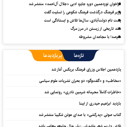
فراخوان نوزدهمین دوره جایزه ادبی «جلال آل‌احمد» منتشر شد
وزیر فرهنگ درگذشت فرهنگ شکوهی را تسلیت گفت
پشت نام دولت‌آبادی، سال‌ها تلاش و ایستادگی است
سند تاریخی از زیستن در مرز مرگ
هم‌صدا با مجاهدان مشروطه
تازه‌ها
پربازدیدها
یازدهمین اجلاس وزرای فرهنگ بریکس آغاز شد
«مخاطب» و «گفت‌وگو» دو بحران نشریات علوم سیاسی
«خاطرات کاملاً محرمانه شرمین نادری» رونمایی شد
بازدید ابراهیم حیدری از ایبنا
کتاب صوتی «پدرکشی» با صدای هوتن شکیبا منتشر شد
تلاش داریم شعر عاشورایی زبان حال جامعه معاصر باشد