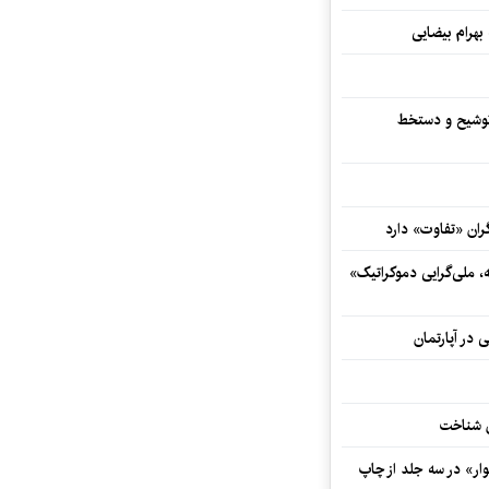
 بهرام بیضایی
توشیح و دستخط
ران «تفاوت» دارد
ه، ملی‌گرایی دموکراتیک»
 در آپارتمان
ش شناخت
ار» در سه جلد از چاپ