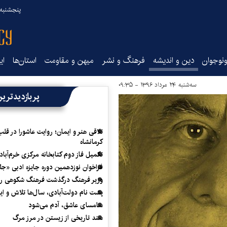
پنجشنبه ۱۵ مرداد ۰۵
نوجوان
دین و اندیشه
فرهنگ و نشر
میهن و مقاومت
استان‌ها
ای
سه‌شنبه ۲۴ مرداد ۱۳۹۶ - ۰۹:۳۵
پربازدیدتری
تلاقی هنر و ایمان؛ روایت عاشورا در قلب
کرمانشاه
تکمیل فاز دوم کتابخانه مرکزی خرم‌آباد
فراخوان نوزدهمین دوره جایزه ادبی «ج
وزیر فرهنگ درگذشت فرهنگ شکوهی را
پشت نام دولت‌آبادی، سال‌ها تلاش و ا
سامسای عاشق، آدم می‌شود
سند تاریخی از زیستن در مرز مرگ