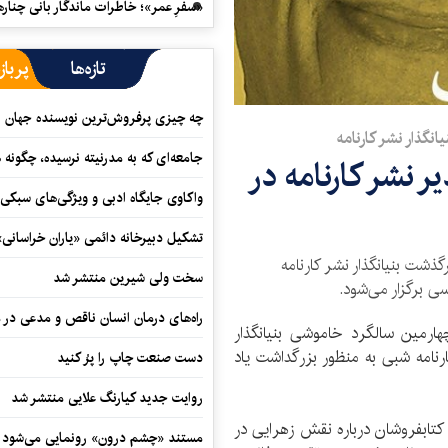
«سفرِ عمر»؛ خاطرات ماندگار بانی چناره
تازه‌ها
پرباز
چه چیزی پرفروش‌ترین نویسنده جهان را
نگذار نشر کارنامه
جامعه‌ای که به مدرنیته نرسیده، چگونه 
 نشر کارنامه در
واکاوی جایگاه ادبی و ویژگی‌های سبکی
تشکیل دبیرخانه دائمی «یاران خراسانی
ذشت بنیانگذار نشر کارنامه
سخت ولی شیرین منتشر شد
سی برگزار می‌شود.
راه‌های درمان انسان ناقص و مدعی در 
هارمین سالگرد خاموشی بنیانگذار
ارنامه شبی به منظور بزرگداشت یاد
دست صنعت چاپ را پرُ کنید
روایت جدید کیارنگ علایی منتشر شد
کتابفروشان درباره نقش زهرایی در
مستند «چشم درون» رونمایی می‌شود