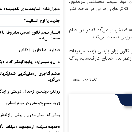
، مونا سیف، محمدتقی عرفانپور،
رن تلاش‌های زهرایی در عرصه نشر
«ویران‌شاه»؛ نمایشنامه‌ای تقدیم‌شده به
جنایت یا اوج انسانیت؟
 نمایش در می‌آید که در این فیلم
انتشار متمم قانون اساسی مشروطه با 
یرزایی صحبت می‌کنند.
محمدعلی‌شاه
دیدار با رضا داوری اردکانی
نون زبان پارسی (بنیاد موقوفات
زعفرانیه، خیابان عارف‌نسب، پلاک
«زال و سیمرغ»؛ روایتِ کودکی که با دیگ
هاشم آقاجری از «ملی‌گرایی اقتدارگرایان
می‌گوید
روایتی پرهیجان از خیال، دوستی و زندگی
ژورنالیسم پژوهشی در علوم انسانی
رمانی که انسان مدرن را پیش از تولد
«حدیث منزلت» از مجموعه «عبقات الأنو