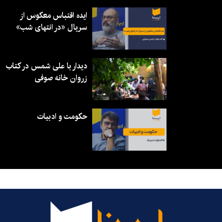
ایده اقتباس معکوس از
سریال «در انتهای شب»
دیدار با علی شمس در کتاب
زروان خانه صوفی
حکومت و ادبیات