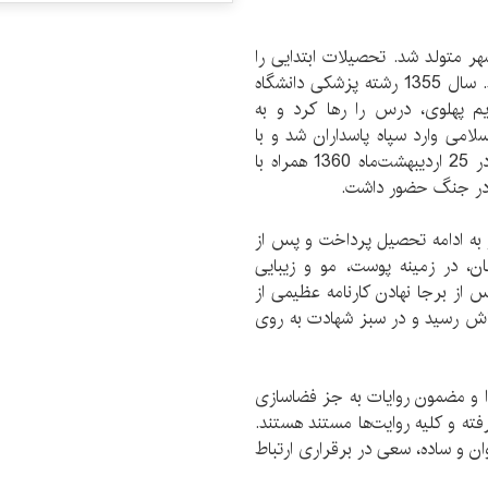
زدهم اسفندماه 1337 در خمینی‌شهر متولد شد. تحصیلات ابتدایی را
در آبدانان و تحصیلات متوسطه را در خمینی‌شهر گذراند. سال 1355 رشته پزشکی دانشگاه
یم پهلوی، درس را رها کرد و به
لامی وارد سپاه پاسداران شد و با
شدت گرفتن غائله کردستان، به آن منطقه اعزام شد. در 25 اردیبهشت‌ماه 1360 همراه با
 در جنگ حضور داشت.
 نکشید و به ادامه تحصیل پرداخت و پس از
ن، در زمینه پوست، مو و زیبایی
جام پس از برجا نهادن کارنامه عظیمی از
ل 1389 به آرزوی دیرینه‌اش رسید و در سبز شهادت به روی
 و مضمون روایات به جز فضاسازی
ه و کلیه روایت‌ها مستند هستند.
ن و ساده، سعی در برقراری ارتباط