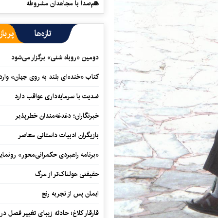
هم‌صدا با مجاهدان مشروطه
تازه‌ها
پرباز
دومین «روباه شنی» برگزار می‌شود
کتاب «خنده‌ای بلند به روی جهان» وارد 
ضدیت با سرمایه‌داری عواقب دارد
خبرنگاران؛ دغدغه‌مندان خطرپذیر
بازیگران ادبیات داستانی معاصر
«برنامه راهبردی حکمرانی‌محور» رونما
حقیقتی هولناک‌تر از مرگ
ایمان پس از تجربه رنج
قارقار کلاغ؛ حادثه زیبای تغییر فصل در 