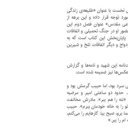
نخست با عنوان «طلیعه‌ی زندگی
ورد توجه قرار داده و این برهه از
فاعی مقدس» عنوان فصل دوم این
ور او در جنگ تحمیلی و اتفاقات
پایان‌بخش این کتاب است که به
دواج و دیگر اتفاقات تلخ و شیرین
امه این شهید و نامه‌ها و گزارش
ک و عکس‌ها نیز ضمیمه شده است.
لی سرد بود، اما حبیب گرمش بود و
ند. حدود دو ساعتی امیر و مرضیه
 «ننه را هم ببر». مادرش مخالفت
و را به خانه خودمان ببرم». حبیب
برو، صبح بیا. کارهایم را می‌کنم،
م را ببر.»