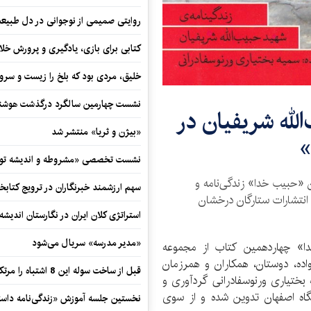
روایتی صمیمی از نوجوانی در دل طبیع
کتابی برای بازی، یادگیری و پرورش خل
خلیق، مردی بود که بلخ را زیست و سرو
نشست چهارمین سالگرد درگذشت هوشنگ
الله شریفیان در
«بیژن و ثریا» منتشر شد
»
نشست تخصصی «مشروطه و اندیشه توسع
ن «حبیب خدا» زندگی‌نامه و
سهم ارزشمند خبرنگاران در ترویج کتابخ
انتشارات ستارگان درخشان
استراتژی کلان ایران در نگارستان اندیش
«مدیر مدرسه» سریال می‌شود
 چهاردهمین کتاب از مجموعه
واده، دوستان، همکاران و همرزمان
قبل از ساخت سوله این 8 اشتباه را مرتکب نشوید
بختیاری ورنوسفادرانی گردآوری و
اه اصفهان تدوین شده و از سوی
نخستین جلسه آموزش «زندگی‌نامه‌ داستا