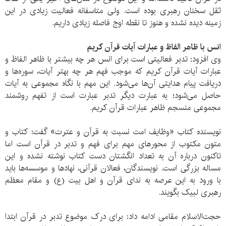
ثقل سخنان رهبری بوده است. ولی متاسفانه فعالیت زیادی در این
زمینه دیده نشده و هنوز تا نقطه اوج فاصله زیادی داریم.
انس با ظاهر الفاظ و عبارات آيات قرآن کريم
وی افزود: تدبر فعاليتی است برای انس هر چه بيشتر با ظاهر الفاظ و
عبارات آيات قرآن کريم که موجب فهم هر چه بهتر آيات، سوره‌ها و
دريافت پيام هدايتی آن‌ها می‌شود. اين مهم با نگاه مجموعی به آيات
حاصل می‌شود؛ به عبارت ديگر تدبر عبارت است از تفهم روشمند
مجموعی منسجم ظاهر عبارات قرآن کريم.
نویسنده کتاب «وظايف امت نسبت به قرآن و عترت» گفت: کتاب و
متون مکتوب از محورهای مهم برای فهم و تدبر در قرآن است اما
تاکنون درباره آن به تعداد انگشتان دست کتاب نوشته نشده و این
مساله بزرگی است. نویسندگان، فعالان قرآنی، نهادها و موسسه‌ها باید
با ورود به این عرصه به ندای قرآن و اهل بیت (ع) و مقام معظم
رهبری لبیک بگویند.
حجت‌الاسلام مقامی ادامه داد: برای درک موضوع تدبر در قرآن ابتدا