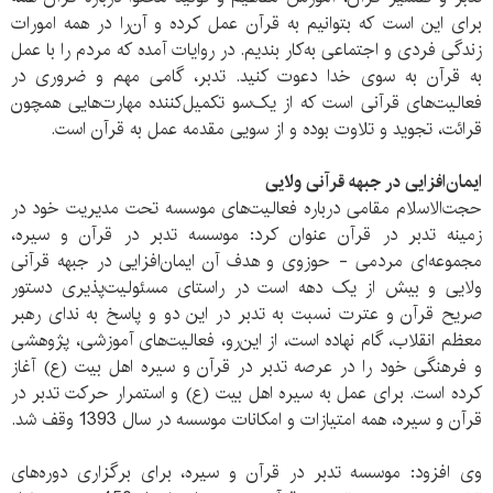
برای این است که بتوانیم به قرآن عمل کرده و آن‌را در همه امورات
زندگی فردی و اجتماعی به‌کار بندیم. در روایات آمده که مردم را با عمل
به قرآن به سوی خدا دعوت کنید. تدبر، گامی مهم و ضروری در
فعاليت‌های قرآنی است که از يک‌سو تکميل‌کننده مهارت‌هايی همچون
قرائت، تجويد و تلاوت بوده و از سويی مقدمه عمل به قرآن است.
ايمان‌افزايی در جبهه‌ قرآنی ولايی
حجت‌الاسلام مقامی درباره فعالیت‌های موسسه تحت مدیریت خود در
زمینه تدبر در قرآن عنوان کرد: موسسه تدبر در قرآن و سيره،
مجموعه‌ای مردمی - حوزوی و هدف آن ايمان‌افزايی در جبهه‌ قرآنی
ولايی و بيش از يک دهه‌ است در راستای مسئوليت‌پذيری دستور
صريح قرآن و عترت نسبت به تدبر در این دو و پاسخ به ندای رهبر
معظم انقلاب، گام نهاده است، از این‌رو، فعاليت‌های آموزشی، پژوهشی
و فرهنگی خود را در عرصه‌ تدبر در قرآن و سيره اهل بیت (ع) آغاز
کرده است. برای عمل به سيره اهل بيت (ع) و استمرار حرکت تدبر در
قرآن و سيره، همه امتيازات و امکانات موسسه در سال 1393 وقف شد.
وی افزود: موسسه تدبر در قرآن و سیره، برای برگزاری دوره‌های