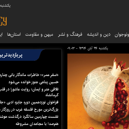
یکشنبه ۱۸ مرداد ۰۵
نوجوان
دین و اندیشه
فرهنگ و نشر
میهن و مقاومت
استان‌ها
ای
یکشنبه ۲۴ آبان ۱۳۹۴ - ۰۹:۰۳
پربازدیدتری
«سفرِ عمر»؛ خاطرات ماندگار بانی چناره
حسین پناهی هنوز خوانده می‌شود
تلاقی هنر و ایمان؛ روایت عاشورا در قلب
کرمانشاه
فراخوان نوزدهمین دوره جایزه ادبی «ج
بزرگ‌ترین مورخ فلسفه غرب در روزگار م
نشست چهارمین سالگرد درگذشت هوشنگ
هم‌صدا با مجاهدان مشروطه