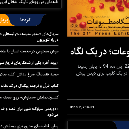
نامه‌هایی در روزهای تاریک اشغال ایران
تازه‌ها
پرباز
سریال‌های «مدیر مدرسه»،«رئیسعلی دل
در راه تلویزیون
عات؛ در یک نگاه
هوش مصنوعی در خدمت انسان یا علیه 
«پرده آخر» یکی از شاهکارهای تاریخ سی
بیست و یکمین نمایشگاه مطبوعات جمعه گذشته 22 آبان ماه 94 به پایان رسید؛
را در یک کلیپ برای دیدن پیش
حمید نعمت‌‏الله سراغ «داش آکل» صاد
کتاب قرآن و ترجمه پیکتال در کتابخان
کنسرت‌نمایش «سیاوش» روی صحنه می
«دورهمی سرتوک؛ شبی برای قصه و قدردان
می‌شود
رمان؛ قطب‌نمای مدرن برای پیمایش در