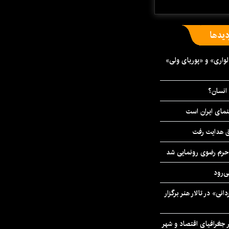
دیدها
واری» و «پوریای ولی»
انسان؟
نمای ایران است
ق هدایت رفت
ه حرم رضوی رونمایی شد
‌رود
ی» در تالار هنر برگزار
 جغرافیای اقتصاد و شهر