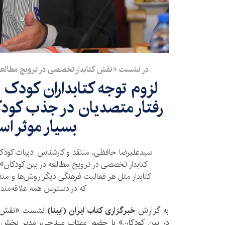
در نشست «نقش کتابدار تخصصی در ترویج مطالعه
لزوم توجه کتابداران کودک ب
رفتار متصدیان در جذب کودکا
بسیار موثر ا
سید‌علیرضا حافظی‌، منتقد و کارشناس ادبیات کو
کتابدار تخصصی در ترویج مطالعه در بین کودکان» گف
کتابدار مثل هر فعالیت فرهنگی دیگر روش‌ها و متد
که در دسترس همه علاقه‌مندا
به گزارش
خبرگزاری کتاب ایران (ایبنا)
نشست «نقش کت
در بین کودکان» با حضور مهتاب میناچی‌، مدیر بخش 