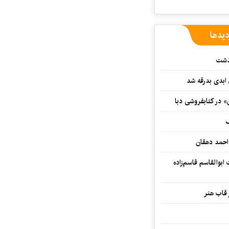
دیدها
گذشت
 ابدی بدرقه شد
» در کتابفروشی دبا
ف
احمد دهقان
بوالقاسم قاسم‌زاده
 قاب هنر