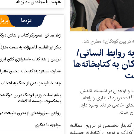
هم‌صدا با مجاهدان مشروطه
تازه‌ها
پرباز
ژیلا هدائی، تصویرگر کتاب و نقاش در
 در بین کودکان» مطرح شد:
پیکر ابوالقاسم قاسم‌زاده به سمت منزل
ه روابط انسانی/
بررسی و نقد کتاب «استراتژی کلان ایران
ن به کتابخانه‌ها
ست
عمارت مسعودیه؛ کتابخانه انجمن معار
چند خاطره خواندنی از جنگ به انتخاب 
دک و نوجوان‌ در نشست «نقش
پیام تسلیت وزیر فرهنگ در پی درگذشت ا
ت: درباره کتابداری و رابطه
پیشکسوت موسسه اطلاعات
‌های خاصی در دنیا وجود دارد
ن است‌.
روایتی میان‌رشته‌ای از بحران طبیعت در
ابدار تخصصی در ترویج مطالعه
مواجهه با دیگری
کودک و نوجوان کتابخانه حسینیه