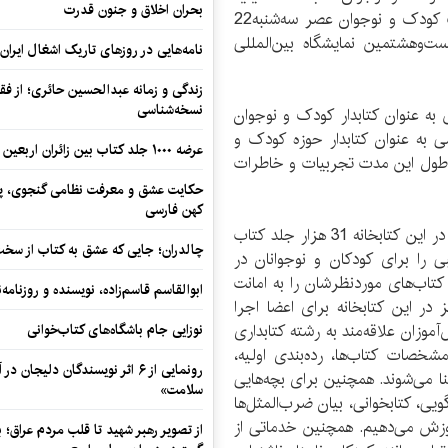
بحران اخلاق و جنون قدرت
ارشاد و سید‌علیرضا حافظی‌، منتقد و کارشناس ادبیات کودک و نوجوان‌ عصر سه‌شنبه‌22
 بیست‌وهشتمین نمایشگاه بین‌المللی
نامه‌هایی در روزهای تاریک اشغال ایران
زندگی و زمانه عبدالحسین حائری؛ از فقهِ
نسخه‌شناسی
 به عنوان کتابدار کودک و نوجوان
به‌طور تخصصی به عنوان کتابدار حوزه کودک و
عرضه ۱۰۰۰ جلد کتاب بین زائران اربعین در مرزهای کرمانشاه
در طول این مدت تجربیات و خاطرات
حکایت عشق و معرفت نظامی گنجوی، پیو
کهن فارسی
وی در ادامه به امکانات این کتابخانه اشاره کرد و گفت: در این کتابخانه 31 هزار جلد کتاب
چالدران؛ جایی که عشق به کتاب از سخت‌ت
 را برای کودکان و نوجوانان در
 کتاب‌‌‌های مورد‌نظرشان را به امانت
ابوالقاسم قاسم‌زاده، نویسنده و روزنا
 در این کتابخانه برای اعضا اجرا
آموزان علاقه‌مند به رشته کتابداری
نوزایی جام باشگاه‌های کتاب‌خوانی
شخصات کتاب‌ها، رده‌بندی‌ اولیه،
رونمایی از ۶ اثر نویسندگان دلیجان
می‌شوند‌. همچنین برای بچه‌هایی
سلامت»
ی‌، کتابخوانی‌، بیان ضرب‌المثل‌ها
موزش می‌دهیم. همچنین خدماتی از
از تصویر رهبر شهید تا قلب مردم عراق؛