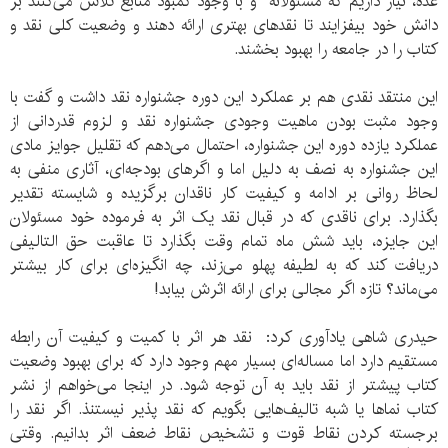
عده، نیاز داریم که مسئولانه و با وجود کمبود منابع تلاش می‌کنند بر
دانش خود بیفزایند تا نقدهای بهتری ارائه دهند و وضعیت کلی نقد و
کتاب را در جامعه را بهبود بخشند.
این منتقد نقدی هم بر عملکرد این دوره جشنواره نقد داشت و گفت با
وجود مثبت بودن ماهیت وجودی جشنواره نقد و لزوم قدردانی از
عملکرد یازده دوره این جشنواره، احتمال می‌دهم که تقلیل جوایز مادی
این جشنواره به نصف به دلیل اما و اگرهای بودجه‌ای، آثاری منفی به
لحاظ روانی بر ادامه و کیفیت کار ناقدان برگزیده و شایسته تقدیر
بگذارد. برای ناقدی که در قبال نقد یک اثر به فرموده خود مسئولان
این جایزه، باید شش ماه تمام وقت بگذارد تا عاقبت حق التالیفی
دریافت کند که به لطیفه پهلو می‌زند، چه انگیزه‌ای برای کار بیشتر
می‌ماند؟ تازه اگر مجالی برای ارائه اثرش بیابد!
حیدری شاهی یادآوری کرد: نقد هر اثر با کمیت و کیفیت آن رابطه
مستقیم دارد اما مساله‌ای بسیار مهم وجود دارد که برای بهبود وضعیت
کتاب پیشتر از نقد باید به آن توجه شود. در اینجا می‌خواهم از نشر
کتاب نماها یا شبه تالیف‌هایی بگویم که نقد پذیر نیستنذ. اگر نقد را
برجسته کردن نقاط قوت و تشخیص نقاط ضعف اثر بدانیم. وقتی