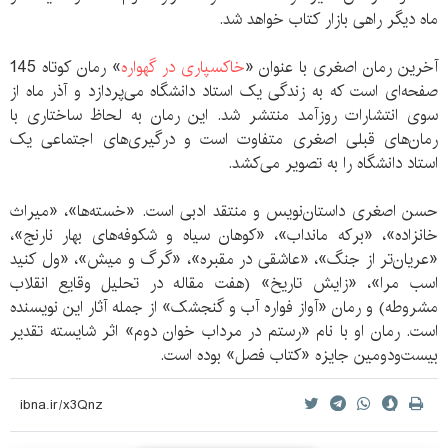
ماه دیگر راهی بازار کتاب خواهد شد.
آخرین رمان اصغری با عنوان «
خاکسپاری در گهواره
» رمان کوتاه 145
صفحه‌ای است که به زندگی یک استاد دانشگاه می‌پردازد و آذر ماه از
سوی انتشارات روزآمد منتشر شد. این رمان به لحاظ ساختاری با
رمان‌های قبلی اصغری متفاوت است و درگیری‌های اجتماعی یک
استاد دانشگاه را به تصویر می‌کشد.
حسن اصغری داستان‌نویس و منتقد ادبی است. «خسته‌ها»، «میراث
خانزاده»، «برکه مانداب»، «کوهان سیاه و شکوفه‌های بهار نارنج»،
«عریان‌تر از جنگ»، «عاشقی در مقبره»، «گرگ و میش»، «ول کنید
اسب مرا»، «زایش تاریخ» (هفت مقاله در تحلیل وقایع انقلاب
مشروطه) و رمان «آواز فواره آب و گنجشک» از جمله آثار این نویسنده
است. رمان او با نام «رستم در مرداب خوان دوم» اثر شایسته تقدیر
بیست‌ودومین جایزه «کتاب فصل» بوده است.