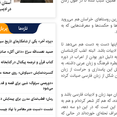
 همین، سبب شده تا در طول زمان
آستان ق
در ادیب
ترین روستاهای خراسان هم می‌روید
ها و حکمت‌ها و معرفت‌هایی که به
تازه‌ها
پرباز
.
«پرده آخر» یکی از شاهکارهای تاریخ سی
ینها دست به دست هم می‌دهد تا
ات باشد. البته اغلب کارشناسان
حمید نعمت‌‏الله سراغ «داش آکل» صاد
 دلیل دور بودن از اعراب در دوره
کتاب قرآن و ترجمه پیکتال در کتابخان
طره فرهنگ و زبان عربی داشته، به
ل این پاسداری و حراست از زبان
کنسرت‌نمایش «سیاوش» روی صحنه می
ین شکل از زبان فارسی صیانت کرده
«دورهمی سرتوک؛ شبی برای قصه و قدردان
می‌شود
ن مهد زبان و ادبیات فارسی باشد و
رمان؛ قطب‌نمای مدرن برای پیمایش در
دست آمده، که هم کار شعر کرده‌ام و هم به
 این است که در این دو سه دهه،
نشست «نسبت هنر معاصر با نهاد چیست؟
اف نحله‌ای خورده‌اند در حالی که