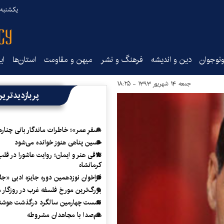
یکشنبه ۱۸ مرداد ۰۵
نوجوان
دین و اندیشه
فرهنگ و نشر
میهن و مقاومت
استان‌ها
ای
جمعه ۱۴ شهریور ۱۳۹۳ - ۱۸:۲۵
پربازدیدتری
«سفرِ عمر»؛ خاطرات ماندگار بانی چناره
حسین پناهی هنوز خوانده می‌شود
تلاقی هنر و ایمان؛ روایت عاشورا در قلب
کرمانشاه
فراخوان نوزدهمین دوره جایزه ادبی «ج
بزرگ‌ترین مورخ فلسفه غرب در روزگار م
نشست چهارمین سالگرد درگذشت هوشنگ
هم‌صدا با مجاهدان مشروطه