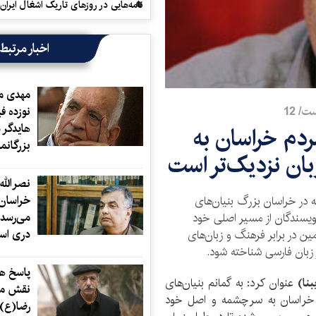
نامه‌هایی در روزهای تاریک اشغال ایران
اخبار مرتبط
مهدی م
نوزده ف
/ 12
هایدگر 
دم خراسان به
بزرگانم
ان نزدیک‌تر است
نصرالله
خراسان 
 در خراسان بزرگ بنیان‌های
می‌رسد/
ویسندگان از مسیر اصلی خود
دری اس
 در برابر فرهنگ و زبان‌های
زبان فارسی شناخته شود.
پاسخ ها
بنا)
عنوان کرد: به گمانم بنیان‌های
نقش مز
ر خراسان به سرچشمه و اصل خود
رضا(ع)، 