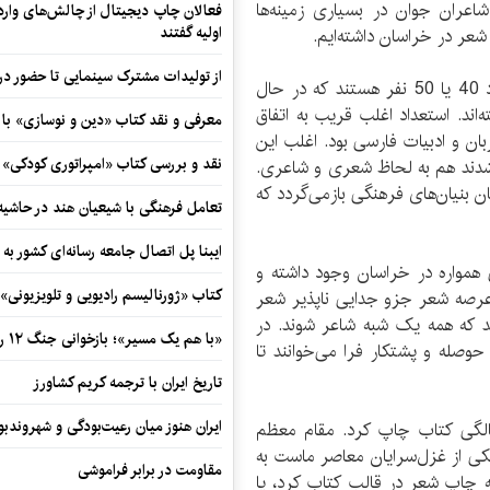
اعران جوان در بسیاری زمینه‌ها
فعالان چاپ دیجیتال از چالش‌های واردا
اولیه گفتند
شعر در خراسان داشته‌ایم.
از تولیدات مشترک سینمایی تا حضور در 
محدثی یادآور شد: نسلی که من با آنها کار کردم حدود 40 یا 50 نفر هستند که در حال
اند. استعداد اغلب قریب به اتفاق
معرفی و نقد کتاب «دین و نوسازی» ب
ن و ادبیات فارسی بود. اغلب این
نقد و بررسی کتاب «امپراتوری کودکی»
شدند هم به لحاظ شعری و شاعری.
ان بنیان‌های فرهنگی بازمی‌گردد که
تعامل فرهنگی با شیعیان هند در حاشی
ایبنا پل اتصال جامعه رسانه‌ای کشور به
 همواره در خراسان وجود داشته و
کتاب «ژورنالیسم رادیویی و تلویزیونی» ب
عرصه شعر جزو جدایی ناپذیر شعر
ند که همه یک شبه شاعر شوند. در
«با هم یک مسیر»؛ بازخوانی جنگ ۱۲ روزه در قاب یک رمان کوتاه
حوصله و پشتکار فرا می‌خوانند تا
تاریخ ایران با ترجمه کریم کشاورز
ایران هنوز میان رعیت‌بودگی و شهروندب
ضافه کرد: آقای ذبیح‌الله صاحب‌کار در 70 سالگی کتاب چاپ کرد. مقام معظم
کی از غزل‌سرایان معاصر ماست به
مقاومت در برابر فراموشی
ه چاپ شعر در قالب کتاب کرد، یا