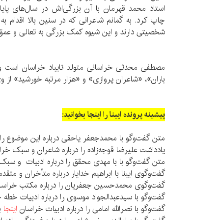
استاد محمد قهرمان با آن بزرگی‌اش در سال‌های پا
چاپ کرد. به گمانم شاعرانی که در سنین بالا اقدام ب
شخصیتی دارند و این شیوه کمک بزرگی به تعالی و عمق 
مصطفی محدثی خراسانی متولد تایباد خراسان است و
باران»، «شاعران پروازی» و «هزار مرتبه خورشید» از 
پیشینه پرونده ایبنا را اینجا بخوانید:
متن گفت‌وگو با محمدجعفر یاحقی درباره این موضوع را
یادداشت علیرضا قوجه‌زاده را درباره شاعران و سبک خر
متن گفت‌وگو با با مهدی محقق را درباره ادبیات و سب
گفت‌وگوی ایبنا با ابراهیم خدایار درباره متأخران و مت
گفت‌وگوی محمدحسین جعفریان را درباره مکتب خراس
گفت‌وگو با سیدعبدالجواد موسوی را درباره ادبیات خطه
گفت‌وگو با نصرالله امامی را درباره ادبیات خراسان
اینجا
بخ