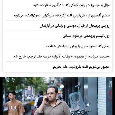
«زال و سیمرغ»؛ روایتِ کودکی که با دیگران «تفاوت» دارد
هاشم آقاجری از «ملی‌گرایی اقتدارگرایانه، ملی‌گرایی دموکراتیک» می‌گوید
روایتی پرهیجان از خیال، دوستی و زندگی در آپارتمان
ژورنالیسم پژوهشی در علوم انسانی
رمانی که انسان مدرن را پیش از تولدش شناخت
«حدیث منزلت» از مجموعه «عبقات الأنوار» در سه جلد از چاپ خارج شد
مجبور می‌شویم نفت بفروشیم، علم بخریم