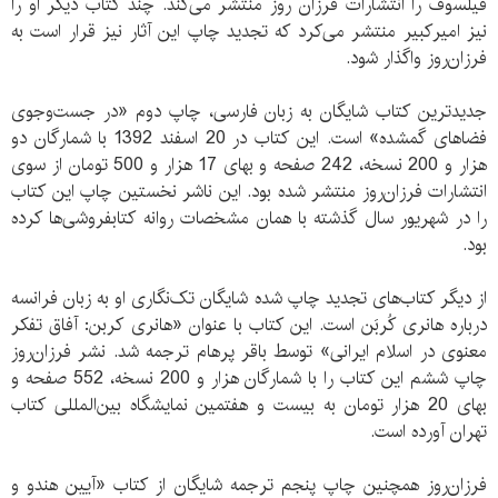
فیلسوف را انتشارات فرزان روز منتشر می‌کند. چند کتاب دیگر او را
نیز امیرکبیر منتشر می‌کرد که تجدید چاپ این آثار نیز قرار است به
فرزان‌روز واگذار شود.
جدیدترین کتاب شایگان به زبان فارسی، چاپ دوم «در جست‌وجوی
فضاهای گمشده» است. این کتاب در 20 اسفند 1392 با شمارگان دو
هزار و 200 نسخه، 242 صفحه و بهای 17 هزار و 500 تومان از سوی
انتشارات فرزان‌روز منتشر شده بود. این ناشر نخستین چاپ این کتاب
را در شهریور سال گذشته با همان مشخصات روانه کتابفروشی‌ها کرده
بود.
از دیگر کتاب‌های تجدید چاپ شده شایگان تک‌نگاری او به زبان فرانسه
درباره هانری کُربَن است. این کتاب با عنوان «هانری كربن: آفاق تفكر
معنوی در اسلام ايرانی» توسط باقر پرهام ترجمه شد. نشر فرزان‌روز
چاپ ششم این کتاب را با شمارگان هزار و 200 نسخه، 552 صفحه و
بهای 20 هزار تومان به بیست و هفتمین نمایشگاه بین‌المللی کتاب
تهران آورده است.
فرزان‌روز همچنین چاپ پنجم ترجمه شایگان از کتاب «آيين هندو و