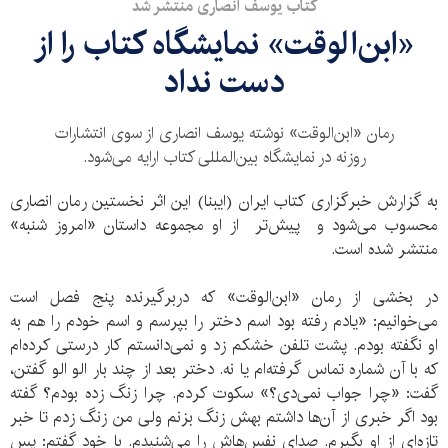
کتاب یوسف انصاری منتشر شد
«ابن‌الوقت» نمایشگاه کتاب را از
دست نداد
رمان «ابن‌الوقت» نوشته یوسف انصاری از سوی انتشارات
روزنه در نمایشگاه بین‌المللی کتاب ارایه می‌شود.
به گزارش خبرگزاری کتاب ایران (ایبنا) این اثر نخستین رمان انصاری
محسوب می‌شود و پیش‌تر از او مجموعه داستان «امروز شنبه»
منتشر شده است.
در بخشی از رمان «ابن‌الوقت» که دربرگیرنده پنج فصل است
می‌خوانیم: «یادم رفته بود اسم دختر را بپرسم و اسم خودم را هم به
او نگفته بودم. پشت تلفن خشکم زد و نمی‌دانستم کار درستی کرده‌ام
که با آن شماره تماس گرفته‌ام یا نه. دختر بعد از چند بار الو الو گفتن،
گفت: «چرا جواب نمی‌دی؟» سکوت کردم. چرا زنگ زده بودم؟ گفته
بود اگر خبری از آن‌ها داشتم بهش زنگ بزنم ولی من زنگ زدم تا خبر
تازه‌ای از او بگیرم. صدای نفس‌هاش را می‌شنیدم. با خود گفتم: پس