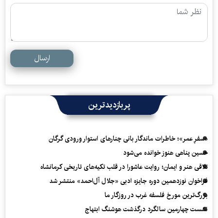
ارسال
پربازدیدترین
«سفرِ عمر»؛ خاطرات ماندگار بانی چنارهای استوار ورودی گرگان
حسین پناهی هنوز خوانده می‌شود
تلاقی هنر و ایمان؛ روایت عاشورا در قلب تکیه‌های تاریخی کرمانشاه
فراخوان نوزدهمین دوره جایزه ادبی «جلال آل‌احمد» منتشر شد
بزرگ‌ترین مورخ فلسفه غرب در روزگار ما
نشست چهارمین سالگرد درگذشت هوشنگ ابتهاج