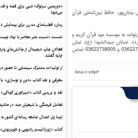
«دورهمی سرتوک؛ شبی برای قصه و قدردان
يابان‌پور، حافظ بين‌المللی قرآن
می‌شود
رمان؛ قطب‌نمای مدرن برای پیمایش در
توانند به موسسه مهد قرآن كريم و
نشست «نسبت هنر معاصر با نهاد چیست؟
ه)، خيابان سيدالشهدا (ع)، نبش
خيابان مختص‌آباد مراجعه کنند يا با شماره‌های 03622726900 و 03622738005 تماس
فعالان چاپ دیجیتال از چالش‌های واردا
اولیه گفتند
از تولیدات مشترک سینمایی تا حضور در 
معرفی و نقد کتاب «دین و نوسازی» ب
نقد و بررسی کتاب «امپراتوری کودکی»
تعامل فرهنگی با شیعیان هند در حاشی
ایبنا پل اتصال جامعه رسانه‌ای کشور به
کتاب «ژورنالیسم رادیویی و تلویزیونی» ب