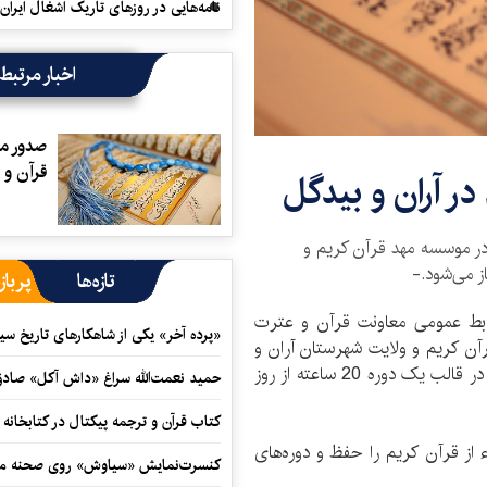
نامه‌هایی در روزهای تاریک اشغال ایران
اخبار مرتبط
قرآن و 
در آران و بيدگل
) در موسسه مهد قرآن كريم و
ز می‌شود.-
تازه‌ها
پرباز
وابط عمومی معاونت قرآن و عترت
«پرده آخر» یکی از شاهکارهای تاریخ سی
ن كريم و ولايت شهرستان آران و
بيدگل، دوره تربيت داور قرآن كريم به صورت فشرده و در قالب يک دوره 20 ساعته از روز
حمید نعمت‌‏الله سراغ «داش آکل» صاد
کتاب قرآن و ترجمه پیکتال در کتابخان
گان در اين دوره قرآنی بايد دست‌کم 10 جزء از قرآن كريم را حفظ و دوره‌های
کنسرت‌نمایش «سیاوش» روی صحنه می