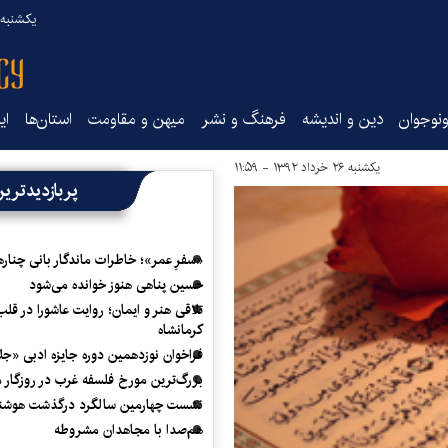
یکشنبه ۱۸ مرداد ۰۵
نوجوان
دین و اندیشه
فرهنگ و نشر
میهن و مقاومت
استان‌ها
ای
یکشنبه ۲۶ خرداد ۱۳۹۲ - ۱۱:۵۹
پربازدیدتری
«سفرِ عمر»؛ خاطرات ماندگار بانی چناره
حسین پناهی هنوز خوانده می‌شود
تلاقی هنر و ایمان؛ روایت عاشورا در قلب
کرمانشاه
فراخوان نوزدهمین دوره جایزه ادبی «ج
بزرگ‌ترین مورخ فلسفه غرب در روزگار م
نشست چهارمین سالگرد درگذشت هوشنگ
هم‌صدا با مجاهدان مشروطه