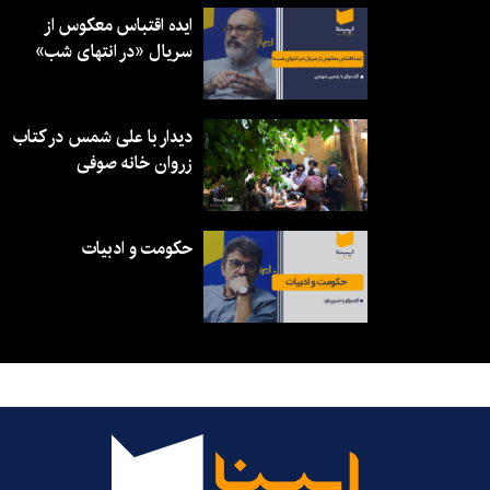
ایده اقتباس معکوس از
سریال «در انتهای شب»
دیدار با علی شمس در کتاب
زروان خانه صوفی
حکومت و ادبیات