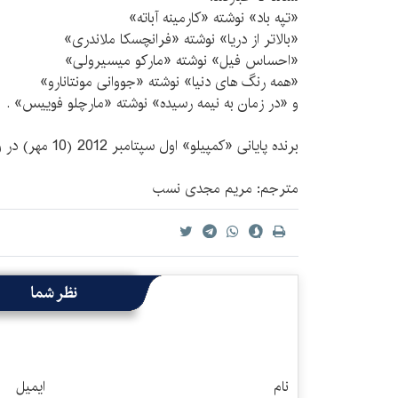
«تپه باد» نوشته «کارمینه آباته»
«بالاتر از دریا» نوشته «فرانچسکا ملاندری»
«احساس فیل» نوشته «مارکو میسیرولی»
«همه رنگ های دنیا» نوشته «جووانی مونتانارو»
و «در زمان به نیمه رسیده» نوشته «مارچلو فوییس» .
برنده پایانی «کمپیلو» اول سپتامبر 2012 (10 مهر) در ونیز معرفی خواهد شد.
مترجم: مریم مجدی نسب
نظر شما
نام
ایمیل