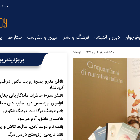
جمعه ۱۶ مرداد ۰۵
نوجوان
دین و اندیشه
فرهنگ و نشر
میهن و مقاومت
استان‌ها
ای
یکشنبه ۱۸ تیر ۱۳۹۱ - ۱۵:۰۳
پربازدیدتری
تلاقی هنر و ایمان؛ روایت عاشورا در قلب
کرمانشاه
«سفرِ عمر»؛ خاطرات ماندگار بانی چناره
فراخوان نوزدهمین دوره جایزه ادبی «ج
وزیر فرهنگ درگذشت فرهنگ شکوهی را
سامسای عاشق، آدم می‌شود
پشت نام دولت‌آبادی، سال‌ها تلاش و ا
سند تاریخی از زیستن در مرز مرگ