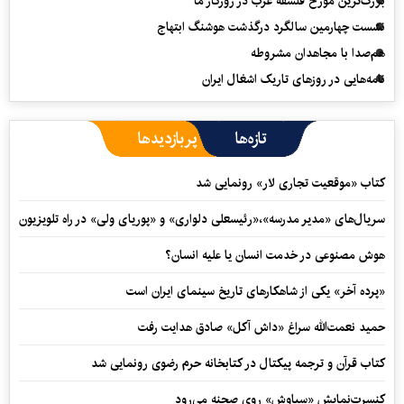
بزرگ‌ترین مورخ فلسفه غرب در روزگار ما
نشست چهارمین سالگرد درگذشت هوشنگ ابتهاج
هم‌صدا با مجاهدان مشروطه
نامه‌هایی در روزهای تاریک اشغال ایران
تازه‌ها
پربازدیدها
کتاب «موقعیت تجاری لار» رونمایی شد
سریال‌های «مدیر مدرسه»،«رئیسعلی دلواری» و «پوریای ولی» در راه تلویزیون
هوش مصنوعی در خدمت انسان یا علیه انسان؟
«پرده آخر» یکی از شاهکارهای تاریخ سینمای ایران است
حمید نعمت‌‏الله سراغ «داش آکل» صادق هدایت رفت
کتاب قرآن و ترجمه پیکتال در کتابخانه حرم رضوی رونمایی شد
کنسرت‌نمایش «سیاوش» روی صحنه می‌رود