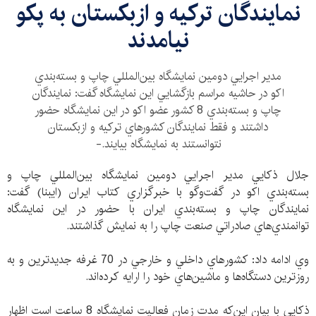
نمايندگان تركيه و ازبكستان به پكو
نيامدند
مدير اجرايي دومين نمايشگاه بين‌المللي چاپ و بسته‌بندي
اكو در حاشيه مراسم بازگشايي اين نمايشگاه گفت: نمايندگان
چاپ و بسته‌بندي 8 كشور عضو اكو در اين نمايشگاه حضور
داشتند و فقط نمايندگان كشورهاي تركيه و ازبكستان
نتوانستند به نمايشگاه بيايند.-
جلال ذكايي مدير اجرايي دومين نمايشگاه بين‌المللي چاپ و
بسته‌بندي اكو در گفت‌وگو با خبرگزاري كتاب ايران (ايبنا) گفت:
نمايندگان چاپ و بسته‌بندي ايران با حضور در اين نمايشگاه
توانمندي‌هاي صادراتي صنعت چاپ را به نمايش گذاشتند.
وي ادامه داد: كشورهاي داخلي و خارجي در 70 غرفه جديدترين و به
روزترين دستگاه‌ها و ماشين‌هاي خود را ارايه كرده‌اند.
ذكايي با بيان اين‌كه مدت زمان فعاليت نمايشگاه 8 ساعت است اظهار