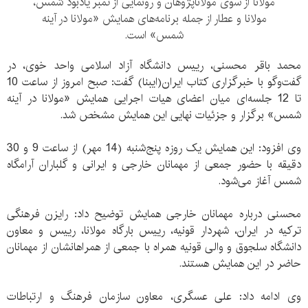
مولانا از سوی مولاناپژوهان و رونمایی از تمبر یادبود شمس،
مولانا و عطار از جمله برنامه‌های همایش «مولانا در آینه
شمس» است.
محمد باقر محسنی، رییس دانشگاه آزاد اسلامی واحد خوی، در
گفت‌و‌گو با خبرگزاری کتاب ایران(ایبنا) گفت: صبح امروز از ساعت 10
تا 12 جلسه‌ای میان اعضای هیات اجرایی همایش «مولانا در آینه
شمس» برگزار و جزئیات نهایی این همایش مشخص شد.
وی افزود: این همایش یک روزه پنج‌شنبه (14 مهر) از ساعت 9 و 30
دقیقه با حضور جمعی از مهمانان خارجی و ایرانی و گلباران آرامگاه
شمس آغاز می‌شود.
محسنی درباره مهمانان خارجی همایش توضیح داد: رایزن فرهنگی
ترکیه در ایران، شهردار قونیه، رییس بارگاه مولانا، رییس و معاون
دانشگاه سلجوق و والی قونیه همراه با جمعی از همراهانشان از مهمانان
حاضر در این همایش هستند.
وی ادامه داد: علی عسگری، معاون سازمان فرهنگ و ارتباطات