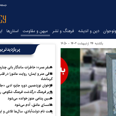
جمعه ۱۶ مرداد ۰۵
نوجوان
دین و اندیشه
فرهنگ و نشر
میهن و مقاومت
استان‌ها
ای
یکشنبه ۲۴ اردیبهشت ۱۴۰۲ - ۱۶:۵۰
پربازدیدتری
«سفرِ عمر»؛ خاطرات ماندگار بانی چناره
تلاقی هنر و ایمان؛ روایت عاشورا در قلب
کرمانشاه
فراخوان نوزدهمین دوره جایزه ادبی «ج
وزیر فرهنگ درگذشت فرهنگ شکوهی را
حسین پناهی هنوز خوانده می‌شود
سامسای عاشق، آدم می‌شود
پشت نام دولت‌آبادی، سال‌ها تلاش و ا