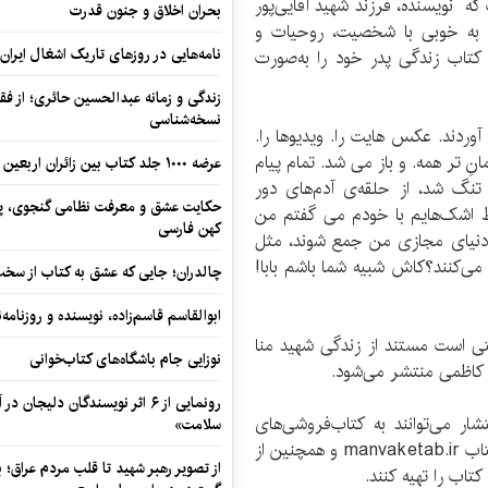
ه نویسنده، فرزند شهید آقایی‌پور
بحران اخلاق و جنون قدرت
 و به خوبی با شخصیت، روحیات و
نامه‌هایی در روزهای تاریک اشغال ایران
 کتاب زندگی پدر خود را به‌صورت‌
زندگی و زمانه عبدالحسین حائری؛ از فقهِ
نسخه‌شناسی
وردند. عکس هایت را. ویدیوها را.
تر همه. و باز می شد. تمام پیام
عرضه ۱۰۰۰ جلد کتاب بین زائران اربعین در مرزهای کرمانشاه
تنگ شد، از حلقه‌ی آدم‌های دور
حکایت عشق و معرفت نظامی گنجوی، پیو
ط اشک‌هایم با خودم می گفتم من
کهن فارسی
 دنیای مجازی من جمع شوند، مثل
 می‌کنند؟کاش شبیه شما باشم بابا!
چالدران؛ جایی که عشق به کتاب از سخت‌ت
ابوالقاسم قاسم‌زاده، نویسنده و روزنا
تی است مستند از زندگی شهید منا
نوزایی جام باشگاه‌های کتاب‌خوانی
د کاظمی منتشر می‌شود.
رونمایی از ۶ اثر نویسندگان دلیجان
شار می‌توانند به کتاب‌فروشی‌های
سلامت»
معتبرسراسر کشور مراجعه و یا از طریق سایت من و کتاب manvaketab.ir و همچنین از
از تصویر رهبر شهید تا قلب مردم عراق؛