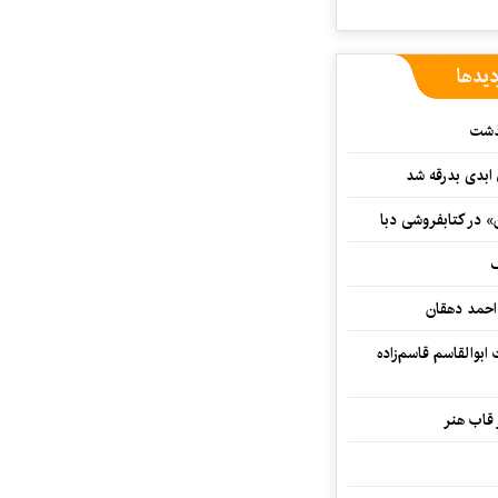
دیدها
گذشت
 ابدی بدرقه شد
» در کتابفروشی دبا
ف
احمد دهقان
بوالقاسم قاسم‌زاده
 قاب هنر