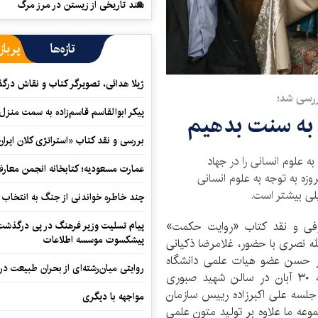
سند تاریخی از زیستن در مرز مرگ
تازه‌ها
پرباز
ژیلا هدائی، تصویرگر کتاب و نقاش در
ررسی شد؛
پیکر ابوالقاسم قاسم‌زاده به سمت منزل
 به سنت بدهیم
بررسی و نقد کتاب «استراتژی کلان ایران
ه علوم انسانی را در جهاد
عمارت مسعودیه؛ کتابخانه انجمن معار
زه به توجه به علوم انسانی
لی بیشتر است.
چند خاطره خواندنی از جنگ به انتخاب 
ی و نقد کتاب «روایت حکمت»
پیام تسلیت وزیر فرهنگ در پی درگذشت ا
پیشکسوت موسسه اطلاعات
لله نصری با حضور، غلامرضا ذکیانی
ور حسن عضو هیات علمی دانشگاه
روایتی میان‌رشته‌ای از بحران طبیعت در
علامه طباطبایی و عبدالله نصری مولف کتاب دوشنبه ۳۰ آبان در سالن شهید صبوری
 جلسه علی اکبرزاده رییس سازمان
مواجهه با دیگری
وعه ما علاوه بر تولید متون علمی