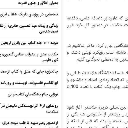
بحران اخلاق و جنون قدرت
نامه‌هایی در روزهای تاریک اشغال ایران
ری که علاوه بر دغدغه علمی، دغدغه
ت حکمت، در دستور کار خود قرار
زندگی و زمانه عبدالحسین حائری؛ از فقهِ
نسخه‌شناسی
عرضه ۱۰۰۰ جلد کتاب بین زائران اربعین در مرزهای کرمانشاه
گاهی بیان کرد: ما در تلاشیم در
ط داشته است رویکرد نوینی داشته و
حکایت عشق و معرفت نظامی گنجوی، پیو
تبدیل به محفلی نخبگانی کنیم.
کهن فارسی
چالدران؛ جایی که عشق به کتاب از سخت‌ت
فلسفه دانشگاه علامه طباطبایی و
که تعداد زیادی استاد و دانشجو و
ابوالقاسم قاسم‌زاده، نویسنده و روزنا
طلبه در دانشگاه‌ها و حوزه‌ها مشغول درس و بحث هستند، چاپ یک کتاب با تعداد 100 تا
نوزایی جام باشگاه‌های کتاب‌خوانی
رونمایی از ۶ اثر نویسندگان دلیجان
ن‌المللی درباره ملاصدرا آغاز شود
سلامت»
ریال روشنتر از خاموشی هم یکی از
ن نتیجه رسیدم که قبل از اینکه از
از تصویر رهبر شهید تا قلب مردم عراق؛
ی را برای آگاهی مردم از یک دوره