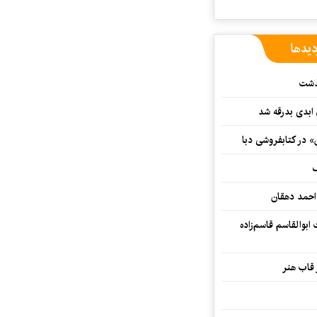
دیدها
گذشت
 ابدی بدرقه شد
» در کتابفروشی دبا
ف
احمد دهقان
بوالقاسم قاسم‌زاده
 قاب هنر