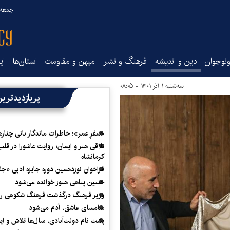
جمعه ۱۶ مرداد ۰۵
نوجوان
دین و اندیشه
فرهنگ و نشر
میهن و مقاومت
استان‌ها
ای
سه‌شنبه ۱ آذر ۱۴۰۱ - ۰۸:۰۵
پربازدیدتری
«سفرِ عمر»؛ خاطرات ماندگار بانی چناره
تلاقی هنر و ایمان؛ روایت عاشورا در قلب
کرمانشاه
فراخوان نوزدهمین دوره جایزه ادبی «ج
حسین پناهی هنوز خوانده می‌شود
وزیر فرهنگ درگذشت فرهنگ شکوهی را
سامسای عاشق، آدم می‌شود
پشت نام دولت‌آبادی، سال‌ها تلاش و ا