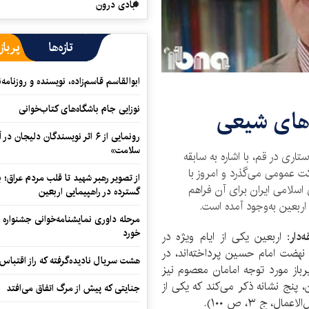
آبادی درون
تازه‌ها
پرباز
ابوالقاسم قاسم‌زاده، نویسنده و روزنا
نوزایی جام باشگاه‌های کتاب‌خوانی
ه‌های شیعی
رونمایی از ۶ اثر نویسندگان دلیجان
سلامت»
تاری در قم، با اشاره به سابقه
ت 130 سال از این حرکت عمومی می‌گذرد و امروز با
از تصویر رهبر شهید تا قلب مردم عراق؛
سلامی ایران برای آن فراهم
گسترده در راهپیمایی اربعین
 اربعین به‌وجود آمده است.
مرحله داوری نمایشنامه‌خوانی جشنواره 
خورد
‌دار:
اربعین یکی از ایام ویژه در
 نهضت امام حسین پرداخته‌اند، در
هشت سریال نادیده‌گرفته که راز اقتباس
باز مورد توجه امامان معصوم نیز
پنج نشانه ذکر می‌کند که یکی از
جنایتی که پیش از مرگ اتفاق می‌افتد
 ج ٣، ص ١٠٠).