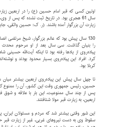
اولین کسی که قبر امام حسین (ع) را در اربعین زیارت 
سال 61 هجری بود. در تاریخ ثبت نشده که پس از وی
زیارت آن بزرگوار آمده باشند. (ر. ک: حسین واثقی، جابر ا
130 سال پیش بود که عالم بزرگوار، شیخ مرتضی انصا
را بنیان گذاشت. سی سال بعد از او مرحوم محدث 
پیاده‌روی از یادها رفته بود تا اینکه آیت‌الله حسینی ش
کرد. افراد این پیاده‌روی بسیار محدود بودند و نوشته‌
کربلا بود.
تا چهل سال پیش این پیاده‌روی اربعین بیشتر میان مر
حسین، رئیس جمهوری وقت این کشور، آن را ممنوع کرد
پس از چند سال ممنوعیت، این بار با علاقه و شوق فرا
اربعین، به زیارت قبر مولا شتافتند.
این شور وقتی بیشتر شد که مردم و مسئولان ایران، 
سقوط وی به دست نیروهای غربی، غیر از زیارت قبر ح
هم در پیاده‌روی، با مردم عراق همراه شدند. این استقب