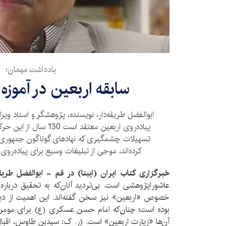
یادداشت مهمان؛
سابقه اربعین در آموز
ابوالفضل طریقه‌دار، نویسنده، پژوهشگر و استاد ویراس
پیاده‌روی اربعین معتقد اس
تسهیلات چشمگیری که نهادهای گوناگون جمهوری ا
کرده‌اند، موجی از تبلیغات وسیع برای پیاده‌روی
خبرگزاری کتاب ایران (ایبنا) در قم
-
ابوالفضل طریقه
عاشوراپژوهشی است. بی‌تردید آنان‌که به تحقیق درباره
خصوص «اربعین» نیز سخن گفته‌اند. این اهمیت از دیر
بوده است؛ چنان‌که امام حسن عسکری (ع) برای مومن، 
آن‌ها «زیارت اربعین» است. (ر. ک: سیدبن طاوس، اقبال‌الاعمال،