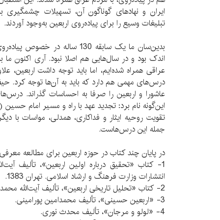
ایران و نهادهای گوناگون آن، تسهیلات چشمگیری ب
تبلیغات وسیع را برای پیاده‌روی اربعین به‌وجود آوردند.
بدین‌سان ما یک سابقه 130 ساله در خص
اندک بود و در سال‌هایی هم اصلا نبود. آری اکنون ما بر
عراقی همراه شده‌ایم، اما باید توجه داشت اربعین، عل
درس‌های مهمی هم دارد که باید به آن‌ها توجه کرد. ح
عاشورا و اربعین را صرفا به احساسات گذراند. درس‌های
این‌گونه نام برد: تجدید عهد با راه و مسیر امام حسین (ع
تقویت روحیه ایثار و فداکاری، همدلی، مواسات با دیگرا
جمله این درس‌هاست.
در پایان چند کتاب در حوزه اربعین برای مطالعه معرفی 
1- کتاب «تحقیق درباره اولین اربعین»، تألیف آیت‌
انتشارات وزارت فرهنگ و ارشاد اسلامی. تهران 1383.
2- کتاب «تحلیل تاریخی اربعین»، تألیف آیت‌الله محمد فاضل.
3- «اربعین حسینی»، تألیف محمدامین پورامینی.
4- «لولو و مرجان»، تألیف محدث نوری.