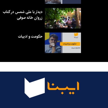
دیدار با علی شمس در کتاب
زروان خانه صوفی
حکومت و ادبیات