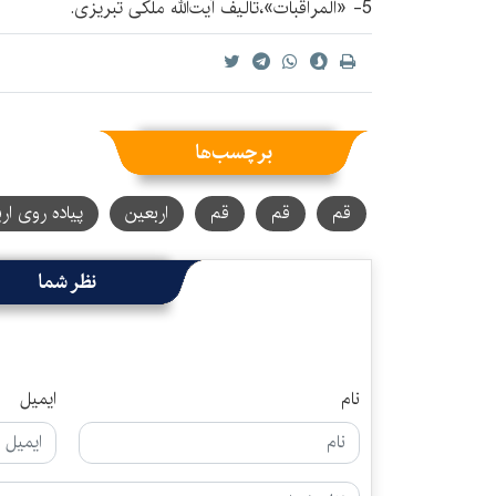
5- «المراقبات»،تالیف آیت‌الله ملکی تبریزی.
برچسب‌ها
قم
قم
قم
اربعین
پیاده روی ار
نظر شما
نام
ایمیل