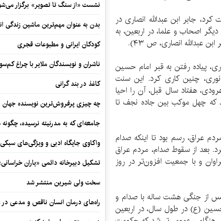
نشست «از سنگ تا تصویر» برگزار می‌شو
کرد، جابر ابن عبدالله انصاری در
بدن به عنوان مهم‌ترین ماشین زندگی ان
، دیگر اصحاب و علما، در اربعین، به
بن عبدالله انصاری، ص ۴٣).
کودکان ایرانی و مطبوعات قجری
ناشران و نویسندگان ملایر با چراغ کم‌س
ری، پیاده رفتن به قبر امام حسین
نوری، چنین کاری کرد. این سنت
کاغذ در بند گرانی
اهرودی، هفتاد سال قبل، آن را احیا
اند که چهل موکب بین جاده نجف تا
چه چیزی پرفروش‌ترین نویسنده جهان را
جامعه‌ای که به مدرنیته نرسیده، چگونه 
دم عراق، رسم بود تا اینکه صدام
واکاوی جایگاه ادبی و ویژگی‌های سبکی
. بعد از سقوط صدام، مردم عراق
وان و با جمعیت افزون‌تر در روز
تشکیل دبیرخانه دائمی «یاران خراسانی
سخت ولی شیرین منتشر شد
پس از جنگی هشت ساله با صدام و
راه‌های درمان انسان ناقص و مدعی در 
سین (ع) در طول سال، در اربعین
ال، هنگامی عمومی‌تر شد که حکومت