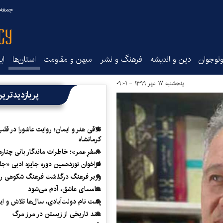
جمعه ۱۶ مرداد ۰۵
نوجوان
دین و اندیشه
فرهنگ و نشر
میهن و مقاومت
استان‌ها
ای
پنجشنبه ۱۷ مهر ۱۳۹۹ - ۰۹:۰۱
پربازدیدتری
تلاقی هنر و ایمان؛ روایت عاشورا در قلب
کرمانشاه
«سفرِ عمر»؛ خاطرات ماندگار بانی چناره
فراخوان نوزدهمین دوره جایزه ادبی «ج
وزیر فرهنگ درگذشت فرهنگ شکوهی را
سامسای عاشق، آدم می‌شود
پشت نام دولت‌آبادی، سال‌ها تلاش و ا
سند تاریخی از زیستن در مرز مرگ