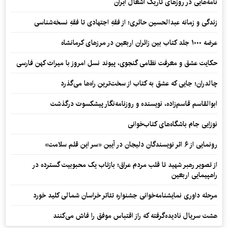
نامه‌هایی در روزهای تاریک اشغال ایران
زندگی و زمانه عبدالحسین حائری؛ از فقهِ اجتهادی تا فقهِ نسخه‌شناسی
عرضه ۱۰۰۰ جلد کتاب بین زائران اربعین در مرزهای کرمانشاه
حکایت عشق و معرفت نظامی گنجوی، پیوند نسل امروز با میراث کهن فارسی
چالدران؛ جایی که عشق به کتاب از سخت‌ترین راه‌ها می‌گذرد
ابوالقاسم قاسم‌زاده، نویسنده و روزنامه‌نگار پیشکسوت درگذشت
نوزایی جام باشگاه‌های کتاب‌خوانی
رونمایی از ۶ اثر نویسندگان دلیجان در آیین «سر این قلم سلامت»
از تصویر رهبر شهید تا قلب مردم عراق؛ بازتاب یک محبوبیت گسترده در
راهپیمایی اربعین
مرحله داوری نمایشنامه‌خوانی جشنواره تئاتر خراسان شمالی کلید خورد
هشت سریال نادیده‌گرفته که راز اقتباس موفق را فاش می‌کنند