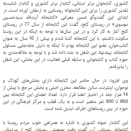
کشوری، کتابخوان برتر استانی، کتابدار برتر کشوری و کتابدار شایسته
تقدیر کشوری را برای این کتابخوانه روستایی به ارمغان آورده است، در
ابتدای این گفت‌وگو ضمن معرفی «کتابخانه آیت‌الله سیدحسین
موسوی» در روستای کلج، گفت: این کتابخانه از سال 77 در روستای
کلج آغاز به کار کرد و در این سال‌ها با توجه به اینکه در این روستا
سکونت داشتم، با این کتابخانه آشنا شدم و بیش از 10 سال به عنوان
کتاب‌خوان، عضو این کتابخانه بودم تا اینکه به دلیل جابه‌جایی مسئول
کتابخانه، پیشنهاد این شغل به بنده داده شد و با توجه به علاقه‌مندی به
حوزه کتاب و کتابخوانی و سابقه قبلی فعالیت در این بخش، این شغل
را پذیرفتم.
وی افزود: در حال حاضر این کتابخانه دارای بخش‌های کودک و
نوجوان، اینترنت، سالن مطالعه، مخزن اصلی و بخش مرجع با بیش از
14 هزار جلد در اختیار اعضا قرار دارد. تعداد اعضای این کتابخانه بین
860 تا 900 نفر متغیر است و به یک قطب و مرکز فرهنگی در این
حوزه در بین روستاهای اطراف تبدیل شده است.
این کتابدار نمونه کشوری با اشاره به همراهی خوب مردم روستا با
کتابخانه روستایی آن، گفت: بافت جمعیتی روستای کلج از مردمانی