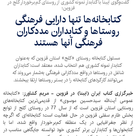
گفت‌وگوی ایبنا با کتابدار نمونه کشوری از روستای کم‌برخوردار کلج در
قزوین؛
کتابخانه‌ها تنها دارایی فرهنگی
روستاها و کتابداران مددکاران
فرهنگی آنها هستند
مسئول کتابخانه روستای «کلج» استان قزوین که به‌عنوان
کتابدار نمونه کشوری هم انتخاب شده، معتقد است: کتابداران
شاغل در روستاها درواقع مددکارانی فرهنگی به‌شمار می‌روند که
می‌توانند کارکردهای کتابخانه را در بستر روستاها ارتقا بیخشند.
خبرگزاری کتاب ایران (ایبنا)
در قزوین - مریم کشاورز:
«کتابخانه
عمومی آیت‌الله سیدحسین موسوی» از قدیمی‌ترین کتابخانه‌های
روستایی استان قزوین است که از سال 77 در روستای کلج از توابع
بخش طارم سفلی قزوین در حال فعالیت است؛ کتابخانه‌ای که اگرچه
از نظر جغرافیایی در یک منطقه کم‌برخوردار واقع شده، اما با
کتابخوان‌ها و کتابداران برتر کشوری خود توانسته جایگاهی مناسب در