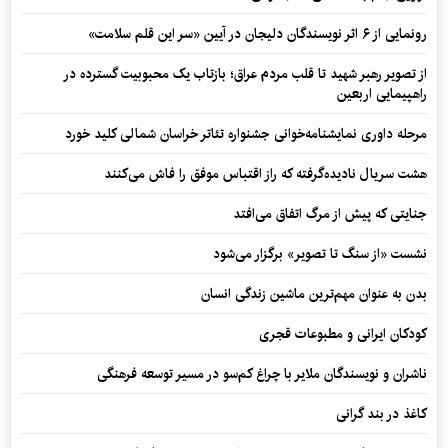
رونمایی از ۶ اثر نویسندگان دلیجان در آیین «سر این قلم سلامت»
از تصویر رهبر شهید تا قلب مردم عراق؛ بازتاب یک محبوبیت گسترده در
راهپیمایی اربعین
مرحله داوری نمایشنامه‌خوانی جشنواره تئاتر خراسان شمالی کلید خورد
هشت سریال نادیده‌گرفته که راز اقتباس موفق را فاش می‌کنند
جنایتی که پیش از مرگ اتفاق می‌افتد
نشست «از سنگ تا تصویر» برگزار می‌شود
بدن به عنوان مهم‌ترین ماشین زندگی انسان
کودکان ایرانی و مطبوعات قجری
ناشران و نویسندگان ملایر با چراغ کم‌سو در مسیر توسعه فرهنگی
کاغذ در بند گرانی