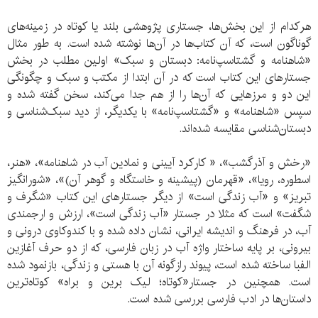
هرکدام از این بخش‌ها، جستاری پژوهشی بلند یا کوتاه در زمینه‌های
گوناگون است، که آن کتاب‌ها در آن‌ها نوشته شده است. به طور مثال
«شاهنامه و گشتاسپ‌نامه: دبستان و سبک» اولین مطلب در بخش
جستارهای این کتاب است که در آن ابتدا از مکتب و سبک و چگونگی
این دو و مرزهایی که آن‌ها را از هم جدا می‌کند، سخن گفته شده و
سپس «شاهنامه» و «گشتاسپ‌نامه» با یکدیگر، از دید سبک‌شناسی و
دبستان‌شناسی مقایسه شده‌اند.
«رخش و آذرگشب»، « کارکرد آیینی و نمادین آب در شاهنامه»، «هنر،
اسطوره، رویا»، «قهرمان (پیشینه و خاستگاه و گوهر آن)»، «شورانگیز
تبریز» و «آب زندگی است» از دیگر جستارهای این کتاب «شگرف و
شگفت» است که مثلا در جستار «آب زندگی است»، ارزش و ارجمندی
آب، در فرهنگ و اندیشه ایرانی، نشان داده شده و با کندوکاوی درونی و
بیرونی، بر پایه ساختار واژه آب در زبان فارسی، که از دو حرف آغازین
الفبا ساخته شده است، پیوند رازگونه آن با هستی و زندگی، بازنمود شده
است. همچنین در جستار«کوتاه؛ لیک برین و براه» کوتاه‌ترین
داستان‌ها در ادب فارسی بررسی شده است.