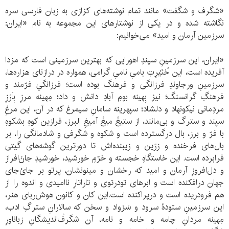
«شگرف و شگفت» مانند تمام نوشته‌های کزازی به زبان فارسی سره
نگاشته شده و در یکی از نوشتارهای این مجموعه به نام «ایران:
سرزمین آرمان و امید» می‌خوانیم:
«ایران، این سرزمینِ سپندِ اهورایی که بهترین سرزمینی است که مزدا
آفریده است، این خُنَیْرِتِ بامیِ نامیِ گرامی، همواره در درازنای هزاره‌ها،
سرزمینِ ورجاوندِ فرزانگی و فرهنگ بوده است؛ فرزانگیِ فرّمند و
فرهنگِ گرانسنگ؛ نیز بِهینه بومِ آبادِ دانش و داد؛ مِهینه مرزِ بِاَرْزِ
مردِمانی نیکونهاد و دلشاد؛ سپهرینه سامانِ سیمرغ که در آن، این مرغِ
سپند و سترگ و بی‌مانند، از ستیغْ میغْ آمیغِ البرز، فرازین کوهِ بشکوهِ
با فرّ و برز، بال درگسترده است و شکوه و شگرفی و شادمانگی را، بر
بال‌های فرخنده و زرّین و زیبنده‌اش تا دورترین گوشه‌های گیتی
فرابرده است. این خاستگاهِ خجسته و خرّمِ خورشید، خورشیدِ جانْ‌افراز
و دل‌افروزِ آرمان و امید که رخشان و مینونشان، پرتو بر جایْ‌جای
جهان درافکنده است و ابرهای تودرتوی و تاراتارِ ناامیدی و اندوه را از
هم فرودریده است و درپراکنده است.این کان و کانون هوش‌ربای هنر،
این سرزمینِ ستودۀ سرود و سَرْواد و سخن که سالارانِ سترگِ ادب،
مِهینه مردانِ چامه و خامه و نامه، آن شگرفْ‌اندیشگانِ زباناورِ