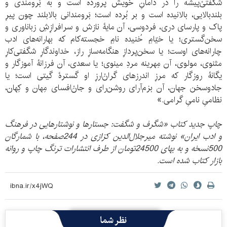
شگفتیْ‌پیشه را در دامانِ خویش پرورده است و به بَرومندی و
بلندبالایی، بالانیده است و بر بُرده است؛ بَرومندانی بالابلند چون پیرِ
پاک و پارسای دری، فردوسی، آن مایۀ نازش و سرافرازِشِ زباناوری و
سخن‌گستری؛ یا خیّامِ خُنیده نامِ خجسته‌کام که بهارانه‌های ادب
چارانه‌های اوست؛ یا سخن‌پردازِ هنگامه‌سازِ راز، خداوندگارِ شگفتی‌کارِ
مثنوی، مولوی، آن مِهرینه مردِ مینوی؛ یا سعدی، آن فرزانۀ آموزگار و
یگانۀ روزگار که مرزِ اندرزهای گرانْ‌ارزِ او گسترۀ گیتی است؛ یا
جادوسخن جهان، آن بزم‌آرای روشن‌رای و جانْ‌افسای مِهان و کِهان،
نظامیِ نامیِ گرامی.»
چاپ جدید کتاب «شگرف و شگفت: جستارها و نوشتارهایی در فرهنگ
و ادب ایران» نوشته میرجلال‌الدین کزازی در 244صفحه، با شمارگان
500نسخه و به بهای 24500تومان از طرف انتشارات ترنگ چاپ و روانه
بازار کتاب شده است.
نظر شما