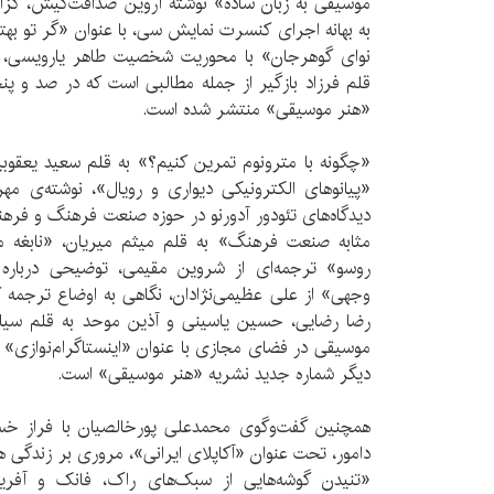
موسیقی به زبان ساده» نوشته آروین صداقت‌کیش، گزار
به بهانه اجرای کنسرت نمایش سی، با عنوان «گر تو بهتر
نوای گوهرجان» با محوریت شخصیت طاهر یارویسی، میر
قلم فرزاد بازگیر از جمله مطالبی است که در صد و پن
«هنر موسیقی» منتشر شده است.
«چگونه با مترونوم تمرین کنیم؟» به قلم سعید یعقوبیا
«پیانوهای الکترونیکی دیواری و رویال»، نوشته‌ی مه
دیدگاه‌های تئودور آدورنو در حوزه صنعت فرهنگ و فرهن
مثابه صنعت فرهنگ» به قلم میثم میریان، «نابغه م
روسو» ترجمه‌ای از شروین مقیمی، توضیحی درباره م
وجهی» از علی عظیمی‌نژادان، نگاهی به اوضاع ترجمه کت
رضا رضایی، حسین یاسینی و آذین موحد به قلم سیام
موسیقی در فضای مجازی با عنوان «اینستاگرام‌نوازی» 
دیگر شماره جدید نشریه «هنر موسیقی» است.
همچنین گفت‌وگوی محمدعلی پورخالصیان با فراز خ
دامور، تحت عنوان «آکاپلای ایرانی»، مروری بر زندگی ه
«تنیدن گوشه‌هایی از سبک‌های راک، فانک و آفر