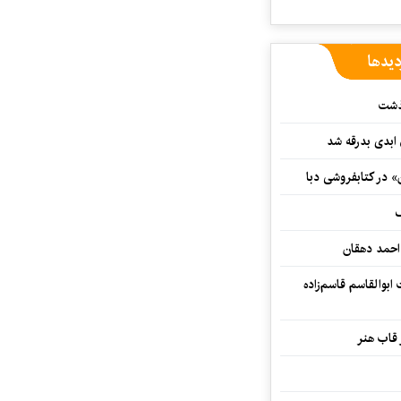
دیدها
گذشت
 ابدی بدرقه شد
» در کتابفروشی دبا
ف
احمد دهقان
بوالقاسم قاسم‌زاده
 قاب هنر