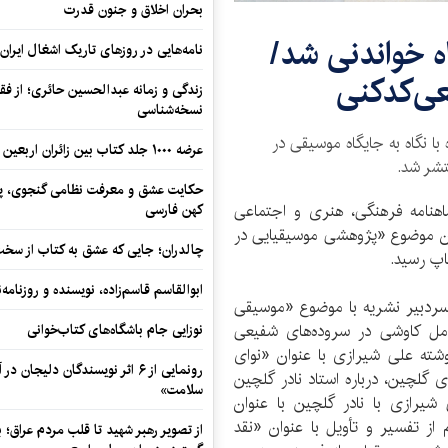
بحران اخلاق و جنون قدرت
ه خواندنی شد/
نامه‌هایی در روزهای تاریک اشغال ایران
عی‌کدکنی
زندگی و زمانه عبدالحسین حائری؛ از فقهِ
نسخه‌شناسی
 با نگاه به جایگاه موسیقی در
عرضه ۱۰۰۰ جلد کتاب بین زائران اربعین در مرزهای کرمانشاه
تشر شد.
حکایت عشق و معرفت نظامی گنجوی، پیو
اهنامه فرهنگی، هنری و اجتماعی
کهن فارسی
1 با محوریت قرار دادن موضوع «پژوهشی موسیقیایی در
چالدران؛ جایی که عشق به کتاب از سخت‌ت
اپ رسید.
ابوالقاسم قاسم‌زاده، نویسنده و روزنا
ردبیر نشریه با موضوع «موسیقی
شامل کاوشی در سروده‌های شفیعی
نوزایی جام باشگاه‌های کتاب‌خوانی
شته علی شیرازی با عنوان «نوای
رونمایی از ۶ اثر نویسندگان دلیجان
 گلچین، درباره استاد نادر گلچین
سلامت»
شیرازی با نادر گلچین با عنوان
ز تفسیر و تأویل با عنوان «نقد
از تصویر رهبر شهید تا قلب مردم عراق؛