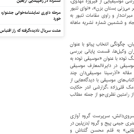
شی موسیقیایی از فیروزه مهدوی،
گسترده در راهپیمایی اربعین
 می‌زنی بستان بزن»، «نوای تنبور
مرحله داوری نمایشنامه‌خوانی جشنواره 
اث‌دار و راوی مقامات تنبور به
خورد
جاه و ششمین شماره نشریه ماهانه
هشت سریال نادیده‌گرفته که راز اقتباس
ن، چگونگی انتخاب پیانو با عنوان
ران وکیل‌ها، قسمت پایانی بررسی
گ توده با عنوان «موسیقی توده به
وسیقی در دایرة‌المعارف موسیقی
قاله «آذرسینا موسیقی‌دان چند
اب‌های موسیقی با دیدگاه‌هایی از
ک قلی‌زاده ،گزارشی اندر حکایت
از رامتین نظری‌جو از جمله مطالب
سروی‌دانش، سرپرست گروه آوازی
نری جیمی پیج و گروه لِدزپلین در
یقایی» به قلم محسن گلتاش و