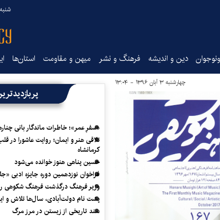
شنبه ۱۷ مرداد ۵
نوجوان
دین و اندیشه
فرهنگ و نشر
میهن و مقاومت
استان‌ها
ای
چهارشنبه ۳ آبان ۱۳۹۶ - ۱۳:۰۴
پربازدیدتری
«سفرِ عمر»؛ خاطرات ماندگار بانی چناره
تلاقی هنر و ایمان؛ روایت عاشورا در قلب
کرمانشاه
حسین پناهی هنوز خوانده می‌شود
فراخوان نوزدهمین دوره جایزه ادبی «ج
وزیر فرهنگ درگذشت فرهنگ شکوهی را
پشت نام دولت‌آبادی، سال‌ها تلاش و ا
سند تاریخی از زیستن در مرز مرگ