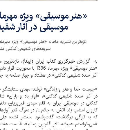
«هنر موسیقی» ویژه مهرما
موسیقی در آثار شفی
تازه‌ترین نشریه ماهانه «هنر موسیقی» ویژه مهر‌ماه
سروده‌های شفیعی کدکنی من
به گزارش
خبرگزاری کتاب ایران (ایبنا)،
تازه‌ترین م
«هنر موسیقی» ویژه مهرماه 396
آثار استاد شفیعی کدکنی» در هشتاد و چهار صفحه به چ
«چیست خدا و هنر و زندگی» نوشته مهدی ستایشگر س
در آثار استاد شفیعی کدکنی»، «آواز باد و باران» 
کدکنی در موسیقی ایران به قلم مهدی فیروزیان، دلنو
کاروان امشب زند آتش به جانم.../ در سوگ نادر آوازهای
که به تازگی درگذشت، گفت‌و‌شنود منتشر نشده علی 
«می‌خواستم همیشه نادر گلچین بمانم»، قسمت هفتم ا