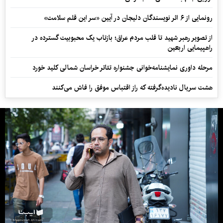
رونمایی از ۶ اثر نویسندگان دلیجان در آیین «سر این قلم سلامت»
از تصویر رهبر شهید تا قلب مردم عراق؛ بازتاب یک محبوبیت گسترده در
راهپیمایی اربعین
مرحله داوری نمایشنامه‌خوانی جشنواره تئاتر خراسان شمالی کلید خورد
هشت سریال نادیده‌گرفته که راز اقتباس موفق را فاش می‌کنند