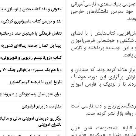
 عمومی بنیاد سعدی، فارسی‌آموزانی
معرفی و نقد کتاب «دین و نوسازی» ب
و خود مدرس دانشگاه‌های خارجی
دند.
نقد و بررسی کتاب «امپراتوری کودکی»
‌افزایی، کتاب‌هایش را با امضای
تعامل فرهنگی با شیعیان هند در حاشی
ی، شگفتی و خوشحالی فارسی‌آموزان
ایبنا پل اتصال جامعه رسانه‌ای کشور به
 با این نویسنده پرداختند و کلاس‌
 یافت.
کتاب «ژورنالیسم رادیویی و تلویزیونی» ب
ز علاقه کرده‌ بودند که استادان و
«با هم یک مسیر»؛ بازخوانی جنگ ۱۲ روزه در قاب یک رمان کوتاه
سئولان برگزاری این دوره، هوشنگ
تاریخ ایران با ترجمه کریم کشاورز
دند تا از نزدیک با فارس‌ آموزان
ایران هنوز میان رعیت‌بودگی و شهروندب
رهنگستان زبان و ادب فارسی است
مقاومت در برابر فراموشی
 روانه بازار نشر کرده است.
برگزاری دوره‌های آموزشی مالی و مالیا
ناشران آموزشی
انبار»، «معصومه»، «من غزال
فخانه»، «نخل»، «چکمه»، «داستان