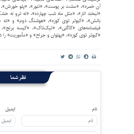
آن خمره»، «مشت بر پوست»، «تنور»، «پلو خورش»، «
«لبخند انار»، «مثل ماه شب چهارده»، «نه ترو نه خشک
بالش»، «کبوتر توی کوزه»، «هوشنگ دوم» و «ته خ
فیلمنامه‌های «کاکُلی»، «تیک‌‌تاک»، «کیسه برنج»، 
«کبوتر توی کوزه»، «پهلوان و جراح» و «مأموریت» را در 
نظر شما
نام
ایمیل