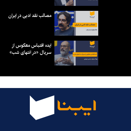
مصائب نقد ادبی در ایران
ایده اقتباس معکوس از
سریال «در انتهای شب»