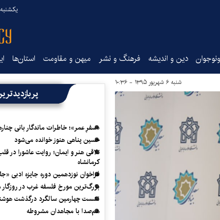
یکشنبه ۱۸ مرداد ۰۵
نوجوان
دین و اندیشه
فرهنگ و نشر
میهن و مقاومت
استان‌ها
ای
شنبه ۶ شهریور ۱۳۹۵ - ۱۰:۳۶
پربازدیدتری
«سفرِ عمر»؛ خاطرات ماندگار بانی چناره
حسین پناهی هنوز خوانده می‌شود
تلاقی هنر و ایمان؛ روایت عاشورا در قلب
کرمانشاه
فراخوان نوزدهمین دوره جایزه ادبی «ج
بزرگ‌ترین مورخ فلسفه غرب در روزگار م
نشست چهارمین سالگرد درگذشت هوشنگ
هم‌صدا با مجاهدان مشروطه