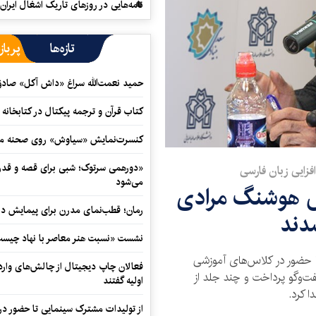
نامه‌هایی در روزهای تاریک اشغال ایران
تازه‌ها
پرباز
حمید نعمت‌‏الله سراغ «داش آکل» صاد
کتاب قرآن و ترجمه پیکتال در کتابخان
کنسرت‌نمایش «سیاوش» روی صحنه می
«دورهمی سرتوک؛ شبی برای قصه و قدردان
افزایی زبان فارسی
می‌شود
س هوشنگ مرادی
رمان؛ قطب‌نمای مدرن برای پیمایش در
دند
نشست «نسبت هنر معاصر با نهاد چیست؟
 حضور در کلاس‌های آموزشی
فعالان چاپ دیجیتال از چالش‌های واردا
گفت‌وگو پرداخت و چند جلد از
اولیه گفتند
ا کرد.
از تولیدات مشترک سینمایی تا حضور در 