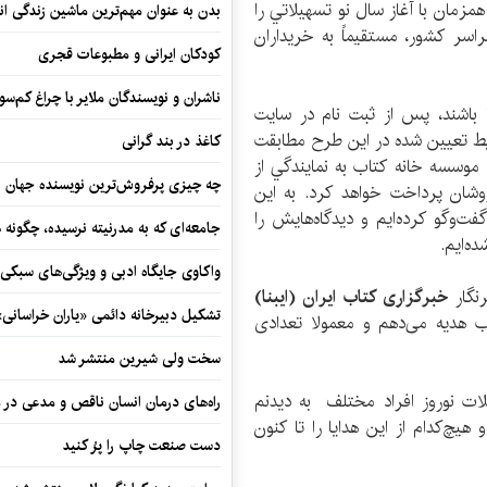
مزمان با آغاز سال نو تسهيلاتي را
بدن به عنوان مهم‌ترین ماشین زندگی ان
اسر كشور، مستقیماً به خریداران
کودکان ایرانی و مطبوعات قجری
ناشران و نویسندگان ملایر با چراغ کم‌س
 باشند، پس از ثبت نام در سایت
ايط تعيين شده در اين طرح مطابقت
کاغذ در بند گرانی
فروشند. موسسه خانه كتاب به نمايندگي از
چه چیزی پرفروش‌ترین نویسنده جهان را
وشان پرداخت خواهد كرد. به این
وگو کرده‌ایم و دیدگاه‌هایش را
جامعه‌ای که به مدرنیته نرسیده، چگونه 
ه‌ایم.
واکاوی جایگاه ادبی و ویژگی‌های سبکی
رنگار
خبرگزاری کتاب ایران (ایبنا)
تشکیل دبیرخانه دائمی «یاران خراسانی
ب هدیه می‌دهم و معمولا تعدادی
سخت ولی شیرین منتشر شد
لات نوروز افراد مختلف به دیدنم
راه‌های درمان انسان ناقص و مدعی در 
 هیچ‌کدام از این هدایا را تا کنون
دست صنعت چاپ را پرُ کنید