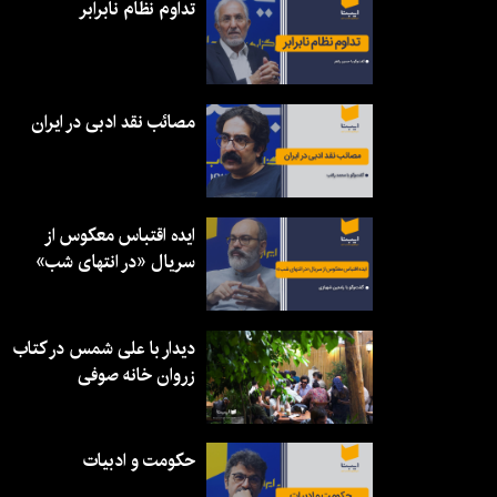
تداوم نظام نابرابر
مصائب نقد ادبی در ایران
ایده اقتباس معکوس از
سریال «در انتهای شب»
دیدار با علی شمس در کتاب
زروان خانه صوفی
حکومت و ادبیات