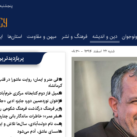
پنجشنبه ۱۵ مرداد ۰۵
نوجوان
دین و اندیشه
فرهنگ و نشر
میهن و مقاومت
استان‌ها
ای
شنبه ۲۲ اسفند ۱۳۹۴ - ۰۸:۳۰
پربازدیدتری
تلاقی هنر و ایمان؛ روایت عاشورا در قلب
کرمانشاه
تکمیل فاز دوم کتابخانه مرکزی خرم‌آباد
فراخوان نوزدهمین دوره جایزه ادبی «ج
وزیر فرهنگ درگذشت فرهنگ شکوهی را
«سفرِ عمر»؛ خاطرات ماندگار بانی چناره
پشت نام دولت‌آبادی، سال‌ها تلاش و ا
سامسای عاشق، آدم می‌شود