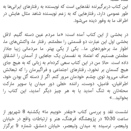
این کتاب دربرگیرنده نقدهایی است که نویسنده به رفتارهای ایرانی‌ها به
طور عمومی دارد، رفتارهایی که به زعم نویسنده شاهد مثال هایش در
اطراف ما به وفور دیده می‌شود.
در بخشی از این کتاب آمده است: «ما مردم عین دسته گلیم. لاقل
بخشی اول این عبارت دو قسمتی را مطمئنم. رفتار ما، واکنش‌های ما،
اطوار ما، برخوردهای ما... یکی از یکی بهتر. ما مردمانی زیبا جادار
مطمئن هستیم که اعتماد به نفسمان یک جاهایی از آسمان را انشقاق
داده است. حالا من در این کتاب سعی کرده‌ام به زبانی که به هیچ جای
هیچ کسمان بر نخورد، رفتارهای اجتماعی و فراگیرمان را که تبعاتش
صاف می‌رود توی چشم خودمان مرور کنم. اگر از دسته گل بودن خود،
اطرافیان، فامیل، دوست، راننده خطی دور میدان یا سوپر مارکت
محله‌تان به تنگ آمدید یا به هر چیز دیگر آمدید، این کتاب را
بخوانید...»
نشست نقد و بررسی کتاب «چقدر خوبیم ما» یکشنبه 8 شهریور از
ساعت 10:30 در پژوهشگاه فرهنگ، هنر و ارتباطات واقع در خیابان
ولیعصر، نرسیده به میدان ولیعصر، خیابان دمشق، شماره 9 برگزار