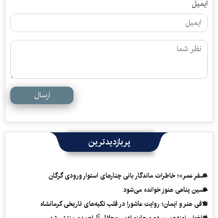
ایمیل
ارسال
پربازدیدترین
«سفرِ عمر»؛ خاطرات ماندگار بانی چنارهای استوار ورودی گرگان
حسین پناهی هنوز خوانده می‌شود
تلاقی هنر و ایمان؛ روایت عاشورا در قلب تکیه‌های تاریخی کرمانشاه
فراخوان نوزدهمین دوره جایزه ادبی «جلال آل‌احمد» منتشر شد