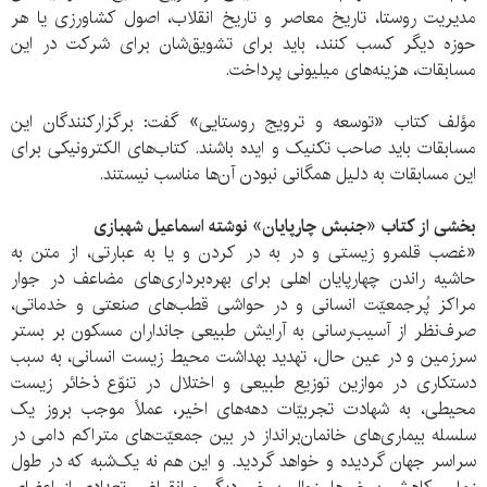
مدیریت روستا،‌ تاریخ معاصر و تاریخ انقلاب، اصول کشاورزی یا هر
حوزه دیگر کسب کنند، باید برای تشویق‌شان برای شرکت در این
مسابقات، هزینه‌های میلیونی پرداخت.
مؤلف کتاب «توسعه و ترويج روستايی» گفت: برگزارکنندگان این
مسابقات باید صاحب تکنیک و ایده باشند. کتاب‌های الکترونیکی برای
این مسابقات به دلیل همگانی نبودن آن‌ها مناسب نیستند.
بخشی از کتاب «جنبش چارپایان» نوشته اسماعیل شهبازی
«غصب قلمرو زيستی و در به در كردن و يا به عبارتی، از متن به
حاشيه راندن چهارپايان اهلی برای بهره‌برداری‌های‌ مضاعف در جوار
مراكز پُرجمعيّت انسانی و در حواشی قطب‌های صنعتی و خدماتی،
صرف‌نظر از آسيب‌رسانی به آرايش طبيعی جانداران مسكون بر بستر
سرزمين و در عين حال‌، تهديد بهداشت محيط زيست ‌انسانی، به سبب
دستكاری در موازين توزيع طبيعی و اختلال در تنوّع ذخائر زيست
محيطی، به شهادت تجربيّات دهه‌های اخير، عملاً موجب بروز يک
سلسله بيماری‌های خانمان‌برانداز در بين جمعيّت‌های متراكم دامی در
سراسر جهان گرديده و خواهد گرديد. و این هم نه يک‌شبه كه در طول