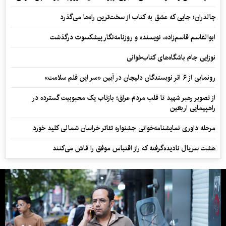
چالدران؛ جایی که عشق به کتاب از سخت‌ترین راه‌ها می‌گذرد
ابوالقاسم قاسم‌زاده، نویسنده و روزنامه‌نگار پیشکسوت درگذشت
نوزایی جام باشگاه‌های کتاب‌خوانی
رونمایی از ۶ اثر نویسندگان دلیجان در آیین «سر این قلم سلامت»
از تصویر رهبر شهید تا قلب مردم عراق؛ بازتاب یک محبوبیت گسترده در
راهپیمایی اربعین
مرحله داوری نمایشنامه‌خوانی جشنواره تئاتر خراسان شمالی کلید خورد
هشت سریال نادیده‌گرفته که راز اقتباس موفق را فاش می‌کنند