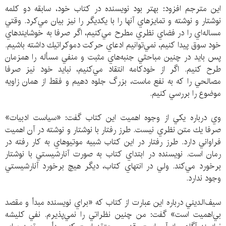
اين مترجم افزود: بهتر بود نويسنده در كتاب خود، سابقه دو كلمه
نوشتار و نوشته و تمايزهاي آنها را با يكديگر را نیز بيان مي‌كرد. وقتي
مساله‌اي را در فضاي نظري مطرح مي‌كنيم، اگر صرفا به خوشايندهاي
خود سوق پيدا كنيم، نمي‌توانيم ادعاي حركت دموكراتيك داشته باشيم.
پس بايد در چنين مباحثي جنبه‌هاي مثبت و منفي مسأله را همزمان
طرح كنيم. اگر از خودكامه انتقاد مي‌كنيم، نبايد خود نيز صرفا
مصالحي را كه به نفع ماست، بزرگ جلوه دهيم و فقط از همان زاويه
موضوع را بررسي كنيم.
وي درباره يكي از وجوه اهميت اين كتاب گفت: «سیاست ادبیات»
صرفا يك متن نظري نيست. طرز رفتار با نوشتار و نوشته در آن اهميت
فراواني دارد. طرز رفتار در اين كتاب شبيه موتيوهاي به كار رفته در
رمان است. نويسنده در ابتداي كتاب به صورت آنارشيستي با نوشتار
برخورد مي‌كند. ولي در انتهاي كتاب، ديگر هيچ برخورد آنارشيستي
وجود ندارد.
سيف‌الديني درباره اين عبارت از كتاب كه «براي نويسنده مبدأ و مقصد
بي‌اهميت است» گفت: من چنين نظراتي را نمي‌پذيرم. نفي كليشه