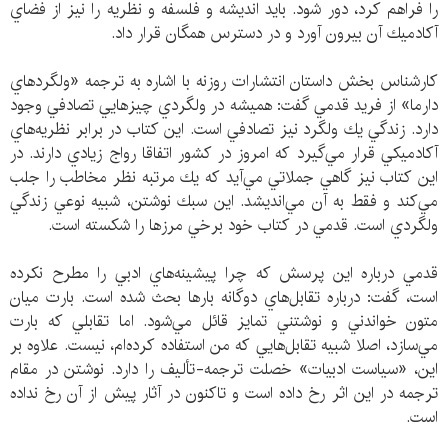
را فراهم كرد، دور شود. بايد انديشه و فلسفه و نظريه را نيز از فضاي
آكادميك آن بيرون آورد و در دسترس همگان قرار داد.
كارشناس بخش داستان انتشارات روزنه با اشاره به ترجمه «ولگردهاي
دارما» از فريد قدمي گفت: هميشه در ولگردي چيزهايي تصادفي وجود
دارد. زندگي يك ولگرد نيز تصادفي است. اين كتاب در برابر نظريه‌هاي
آكادميكي قرار مي‌گيرد كه امروز در كشور اتفاقا رواج زيادي دارند. در
اين كتاب نيز گاهي جملاتي مي‌آيد كه يك مرتبه نظر مخاطب را جلب
مي‌كند و فقط به آن مي‌انديشد. اين سبك نوشتن، شبيه نوعي زندگي
ولگردي است. قدمي در كتاب خود برخي مرزها را شكسته است.
قدمي درباره اين پرسش كه چرا پيشينه‌هاي ادبي را مطرح نكرده
است، گفت: درباره تقابل‌هاي دوگانه بارها بحث شده است. بارت ميان
متون خواندني و نوشتني تمايز قائل مي‌شود. اما تقابلي كه بارت
مي‌سازد، اصلا شبيه تقابل‌هايي كه من استفاده كرده‌ام، نيست. علاوه بر
اين، «سياست ادبيات» خصلت ترجمه-تأليف را دارد. نوشتن در مقام
ترجمه در اين اثر رخ داده است و تاكنون در آثار پيش از آن رخ نداده
است.