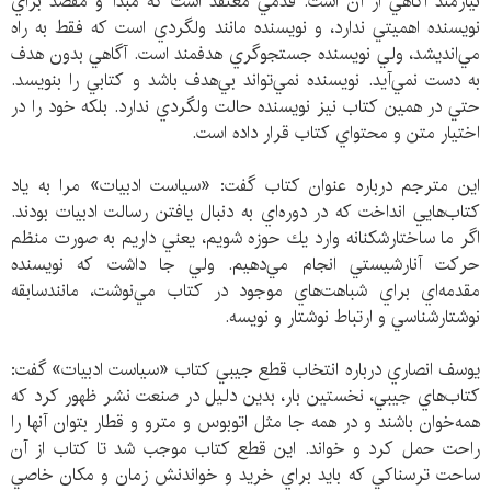
نيازمند آگاهي از آن است. قدمي معتقد است كه مبدأ و مقصد براي
نويسنده اهميتي ندارد، و نويسنده مانند ولگردي است كه فقط به راه
مي‌انديشد، ولي نويسنده جستجوگري هدفمند است. آگاهي بدون هدف
به دست نمي‌آيد. نويسنده نمي‌تواند بي‌هدف باشد و كتابي را بنويسد.
حتي در همين كتاب نيز نويسنده حالت ولگردي ندارد. بلكه خود را در
اختيار متن و محتواي كتاب قرار داده است.
اين مترجم درباره عنوان كتاب گفت: «سياست ادبيات» مرا به ياد
كتاب‌هايي انداخت كه در دوره‌اي به دنبال يافتن رسالت ادبيات بودند.
اگر ما ساختارشكنانه وارد يك حوزه شويم، يعني داريم به صورت منظم
حركت آنارشيستي انجام مي‌دهيم. ولي جا داشت كه نويسنده
مقدمه‌اي براي شباهت‌هاي موجود در كتاب مي‌نوشت، مانندسابقه
نوشتارشناسي و ارتباط نوشتار و نويسه.
يوسف انصاري درباره انتخاب قطع جيبي كتاب «سياست ادبيات» گفت:
كتاب‌هاي جيبي، نخستين بار، بدين دلیل در صنعت نشر ظهور كرد كه
همه‌خوان باشند و در همه جا مثل اتوبوس و مترو و قطار بتوان آنها را
راحت حمل كرد و خواند. اين قطع كتاب موجب شد تا كتاب از آن
ساحت ترسناكي كه بايد براي خريد و خواندنش زمان و مكان خاصي