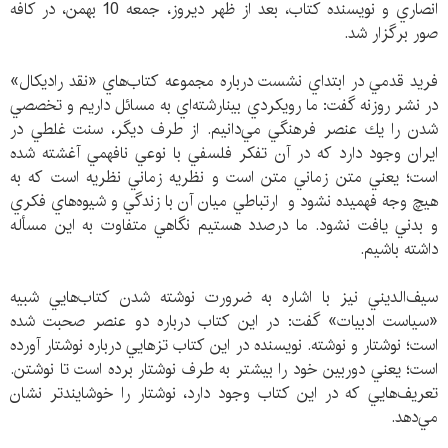
انصاري و نویسنده‌ کتاب، بعد از ظهر ديروز، جمعه 10 بهمن، در کافه
صور برگزار ‌شد.
فريد قدمي در ابتداي نشست درباره مجموعه كتاب‌هاي «نقد راديكال»
در نشر روزنه گفت: ما رويكردي بينارشته‌اي به مسائل داريم و تخصصي
شدن را يك عنصر فرهنگي مي‌دانيم. از طرف ديگر، سنت غلطي در
ايران وجود دارد كه در آن تفكر فلسفي با نوعي نافهمي آغشته شده
است؛ يعني متن زماني متن است و نظريه زماني نظريه است كه به
هيچ وجه فهميده نشود و ارتباطي ميان آن با زندگي و شيوه‌هاي فكري
و بدني يافت نشود. ما درصدد هستيم نگاهي متفاوت به اين مسأله
داشته باشيم.
سيف‌الديني نیز با اشاره به ضرورت نوشته شدن كتاب‌هايي شبيه
«سياست ادبيات» گفت: در اين كتاب درباره دو عنصر صحبت شده
است؛ نوشتار و نوشته. نويسنده در اين كتاب تزهايي درباره نوشتار آورده
است؛ يعني دوربين خود را بيشتر به طرف نوشتار برده است تا نوشتن.
تعريف‌هايي كه در اين كتاب وجود دارد، نوشتار را خوشايندتر نشان
مي‌دهد.