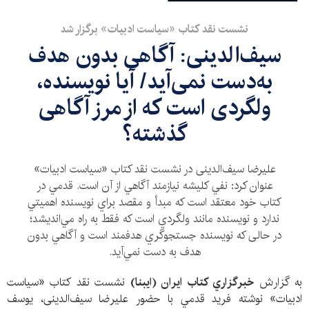
نشست نقد كتاب «سياست ادبيات» برگزار شد
سیف‌الدینی: آگاهی بدون هدف
به‌دست نمی‌آید/ آيا نويسنده،
ولگردی است كه از مرز آگاهی
گذشته؟
علیرضا سیف‌الدینی در نشست نقد کتاب «سياست ادبيات»
عنوان کرد: نفي كليشه نيازمند آگاهي از آن است. قدمي در
کتاب خود معتقد است كه مبدأ و مقصد براي نويسنده اهميتي
ندارد و نويسنده مانند ولگردي است كه فقط به راه مي‌انديشد؛
در حالی که نويسنده جستجوگري هدفمند است و آگاهي بدون
هدف به دست نمي‌آيد.
به گزارش
خبرگزاري كتاب ايران (ايبنا)
نشست نقد کتاب «سیاست
ادبیات» نوشته‌ فرید قدمي با حضور علیرضا سیف‌الدینی، يوسف