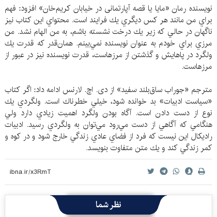
نويسنده رمان «مايا يا قصه‌ آپارتمانی در خيابان كريم‌خان» افزود: فهم
براي من مانند هر كس ديگري يك فرایند است. محتواي اين كتاب نيز
ناگهان در حالي كه زير يك درخت نشسته باشم، به من الهام نشد. من
مرزي براي خودم به عنوان نويسنده نمي‌بينم. همان‌قدر كه قدرت يك
ولگرد در پاهايش و گذشتن از مرزهاست، قدرت نويسنده نيز در عبور از
مرزهاست.
مترجم «جوراب ساق‌بلند سفيد» از دی. اچ. لارنس ادامه داد: اگر كتاب
«سياست ادبيات» بد خوانده شود، خيلي خطرناك است. ولگردي يك
نوع از دست دادن است. آگاه بودن ولگرد اهميت زيادي دارد ولي
هنگامي كه آگاهي از دست مي‌رود مي‌توان به ولگردي رسيد. ادبيات
راديكال اين نيست كه فرد از فضاي عادي زندگي خارج شود و در كوه و
كمر زندگي كند و يك متن متفاوت بنويسد.
نظر شما