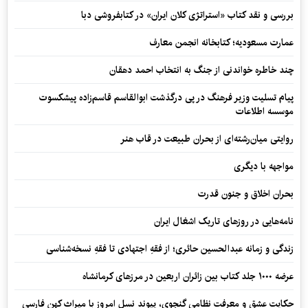
بررسی و نقد کتاب «استراتژی کلان ایران» در کتابفروشی دبا
عمارت مسعودیه؛ کتابخانه انجمن معارف
چند خاطره خواندنی از جنگ به انتخاب احمد دهقان
پیام تسلیت وزیر فرهنگ در پی درگذشت ابوالقاسم قاسم‌زاده پیشکسوت
موسسه اطلاعات
روایتی میان‌رشته‌ای از بحران طبیعت در قاب هنر
مواجهه با دیگری
بحران اخلاق و جنون قدرت
نامه‌هایی در روزهای تاریک اشغال ایران
زندگی و زمانه عبدالحسین حائری؛ از فقهِ اجتهادی تا فقهِ نسخه‌شناسی
عرضه ۱۰۰۰ جلد کتاب بین زائران اربعین در مرزهای کرمانشاه
حکایت عشق و معرفت نظامی گنجوی، پیوند نسل امروز با میراث کهن فارسی