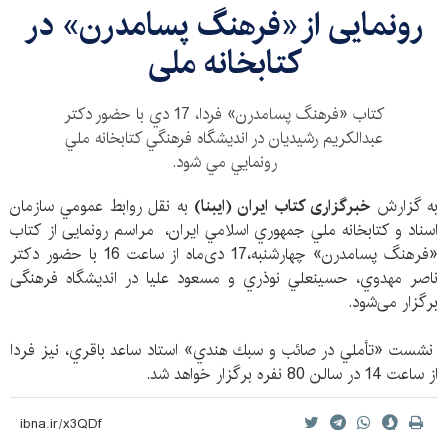
رونمایی از «فرهنگ پسامدرن» در
کتابخانه ملی
كتاب «فرهنگ پسامدرن» فردا، 17 دي با حضور دكتر
عبدالكريم رشيديان در انديشگاه فرهنگي كتابخانه ملي
رونمايي مي شود.
به گزارش
خبرگزاری کتاب ایران (ایبنا)
به نقل روابط عمومي سازمان
اسناد و كتابخانه ملي جمهوري اسلامي ايران، مراسم رونمایی از كتاب
«فرهنگ پسامدرن» چهارشنبه،17 دی‌ماه از ساعت 16 با حضور دكتر
ناصر مهدوي، حسينعلي نوذري و مسعود عليا در اندیشگاه فرهنگی
برگزار می‌شود.
نشست «تأملي در صائب و سبك هندي» استاد ساعد باقري، نیز فردا
از ساعت 14 در سالن 80 نفره برگزار خواهد شد.