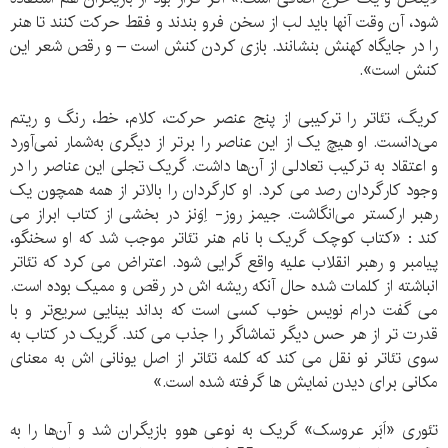
شود، آن وقت آنها باید لب از سخن فرو بندند و فقط حرکت کنند تا هنر
را در جایگاه کهنش بنشانند. بازی کردن کنش است – و رقص شعر این
کنش است».
کریگ، تئاتر را ترکیبی‌ از پنج‌ عنصر‌ حرکت‌، کلام، خط، رنگ و‌ ریتم‌
می‌دانست. او هیچ‌ یک‌ از این‌ عناصر‌ را برتر از دیگری‌ به‌شمار نمی‌آورد
و اعتقاد به‌ ترکیب‌ تعادلی‌ از آن‌ها داشت. گریک تجلی‌ این‌ عناصر را در
وجود کارگردان‌ رصد می کرد. او کارگردان را بالاتر از همه‌ همچون‌ یک‌
رهبر ارکستر می‌انگاشت. جیمز روز- اِوَنز در بخشی از کتاب ابراز می
کند : «کتاب کوچک گریک با نام هنر تئاتر موجب شد که او سخنگو،
پیامبر و رهبر انقلاب علیه واقع گرایی شود. اعتراض می کرد که تئاتر
انباشته از کلمات شده حال آنکه ریشه اش در رقص و ممیک بوده است.
می گفت درام نویس خوب کسی است که بداند بینایی سریع‌تر و با
قدرت تر از هر حس دیگر تماشاگر را جذب می کند. گریک در کتاب به
سوی تئاتر نو نقل می کند که کلمه تئاتر از اصل یونانی اش به معنای
مکانی برای دیدن نمایش ها گرفته شده است.»
تئوری «اَبَر عروسک» گریک به نوعی هوو بازیگران شد و آن‌ها را به