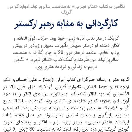
نگاهی به کتاب «تئاتر تجربی» به مناسبت سالروز تولد ادوارد گوردن
گریک
کارگردانی به مثابه رهبر ارکستر
کریگ در هنر تئاتر، نابغه زمان خود بود. حرکت فوق العاده و
تکان دهنده او در هنر نمایش تأثیرات عمیق و زیادی در پیش
برد و انقلابی عظیم در هنر قرن 20 به جای گذارد. به مناسبت
سالروز تولد این هنرمند با کمک کتاب «تئاتر تجربی» نگاهی
داریم به زندگی و کارنامه هنری وی.
گروه هنر و رسانه خبرگزاری کتاب ایران (ایبنا) ـ علی احسانی:
افکار
نوجویانه و بعضا انقلابی «ادوارد گوردن گریک» اوایل قرن 20 در
انگلستان که مهد تئاتر کلاسیک بود، تئوریسین های تئاتر را به وجد
آورد. این اعجوبه که در خانواده ای تئاتری رشد کرده بود، با تئاتر واقع
گرا و کلاسیک به جدل پرداخت و تا مرحله ای پیش رفت که مدعی
شد باید بازیگران از صحنه نمایش محو شوند. در فصل هفتم کتاب
ارزشمند «تئاتر تجربی» جیمز روز- اِوَنز ، افکار و ایده های ادوارد
گوردن گریک زیر ذره بین رفته است که به مناسبت 30 ژوئن (9 تیر)