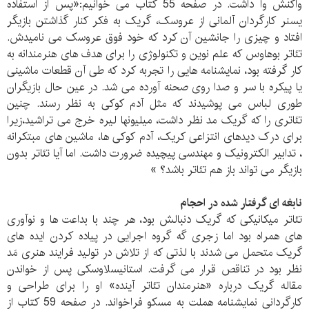
واکنش وا داشت. در صفحه 55 کتاب می خوانیم:«پس از استفاده
یسنر کارگردان آلمانی از عروسک، گریک به فکر کنار گذاشتن بازیگر
افتاد و چیزی را جانشین آن کرد که خود فوق عروسک می نامیدش.
تئاتر بوهاوس که علم نوین و تکنولوژی را برای هدف های هنرمندانه به
کار گرفته بود، نمایشنامه هایی را تجربه کرد که طی آن قطعات ماشینی
یا پیکره با سر و صدا روی صحنه آورده می شد. در عین حال بازیگران
طوری لباس می پوشیدند که مثل آدم کوکی به نظر رسند. چنین
تئاتری را که گریک مد نظر داشت، میلیونها لیره خرج می تراشید،زیرا
برای درک دیدهای انتزاعی کریک، آدم کوکی ها، ماشین های مبتکرانه
، تدابیر الکترونیک و مهندسی پیچیده ضرورت داشت. اما آیا تئاتر بدون
بازیگر می تواند باز هم تئاتر باشد؟ »
نابغه ای گرفتار شده در احجام
تئاتر میکانیکی که گریک دنبالش بود، هر چند با بداعت ها و نوآوری
های همراه بود اما زجری گه گروه اجرایی در پیاده کردن ایده های
گریک متحمل می شدند با لذتی که از تلاش در تولید فرایند هنری مَد
نظر بود در تناقص قرار می گرفت. استانیسلاوسکی پس از خواندن
مقاله گریک درباره «هنرمندان تئاتر آینده» او را برای طراحی و
کارگردانی نمایشنامه هملت به مسکو فراخواند. در صفحه 59 کتاب از