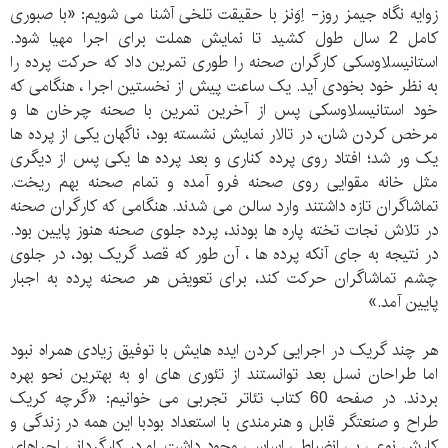
زوایه نگاه جیمز روز- اِوَنز با حقیقت تلخی آشنا می شویم: «با صبوری
کامل 2 سال طول کشید تا نمایش هملت برای اجرا مهیا شود.
استانیسلاوسکی کارگران صحنه را طوری تمرین داد که حرکت پرده را
به نظر خود بخودی آید. یک ساعت پیش از نخستین اجرا ، هنگامی که
خود استانیسلاوسکی پس از آخرین تمرین با صحنه چرخان ها و
مرخص کردن شان، در تالار نمایش نشسته بود، ناگهان یکی از پرده ها
یک ور شد؛ افتاد روی پرده کناری و بعد پرده ها یکی پس از دیگری
مثل خانه مقوایی روی صحنه فرو آمده و تمام صحنه بهم ریخت.
تماشاگران تازه داشتند وارد سالن می شدند. هنگامی که کارگران صحنه
در تلاش نجات تخته پاره ها بودند، پرده جلوی صحنه هنوز پایین بود.
در نتیجه به جای آنکه پرده ها ، آن طور که قصد گریک بود، در جلوی
چشم تماشاگران حرکت کند، برای تعویض هر صحنه پرده به اجبار
پایین آمد.»
هر چند گریک در اجرایی کردن ایده هایش با توفیق زیادی همراه نبود
اما طراحان نسل بعد توانستند از تئوری های او به بهترین نحو بهره
بردند. در صفحه 60 کتاب تئاتر تجربی می خوانیم: «گرچه کریک
طراح و صنعتگر قابل و هنرمندی با استعداد بودبا این همه در زندگی و
کارش نوعی بی انضباطی اساسی وجود داشت. او در کارگردانی اجراهای