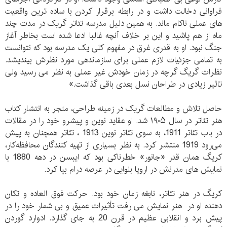
فراوانی دخالت داشت و در رابطه برقرار کردن با ساده ترین واقعیت
های عملی ناکام ماند. به همین دلیل مدرسه تئاتر گریک در مدت چند
ماه از هم پاشید و این بر خلاف آنچه غالبا ادعا شده است بخاطر آغاز
جنگ نبود. او به قدری غرق در مفهوم کلی یک مدرسه بود که نتوانست
به تمامی جزئیات لازم عملی برای سازماندهی مورد نظرش بیندیشد.
نظرات گریگ گرچه در زمان خودش غیر عملی به نظر می رسید ولی
تاثیر زیادی در طراحان نسل بعدی باقی گذاشت.»
حاصل تلاش و مطالعات گریک در زمینه طراحی، منجر به انتشار کتاب
هنر تئاتر در سال ۱۹۰۵ شد. او عقاید نوین و پیشرو خود را در مقالات
در باب‌ تئاتر 1911، به‌ سوی‌ تئاتر نوین 1913 ، تئاتر همچنان‌ به‌ پیش‌
می‌رود 1919 منتشر کرد. به‌ نظر بسیاری‌ از تهیه‌ کنندگان‌ محافظه‌کار،
کریگ‌ همان‌ قدر «جانور» خطرناکی‌ بود که‌ ایبسن‌ در دهه‌‌ 1880 با
نمایش های مدرنش در اروپا بلوایی در عرصه درام بپا کرد.
کریگ در هنر تئاتر، نابغه زمان خود بود. حرکت فوق العاده و تکان
دهنده او در هنر نمایش می رفت تأثیرات عمیق و بی شمار خود را در
پیش برد و انقلابی عظیم در قرن 20 به جای گذارد. ادوارد گوردن