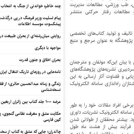
ی، طب ورزشی، مطالعات مدیریت
چند خاطره خواندنی از جنگ به انتخاب 
 مطالعات رفتار حرکتی منتشر
پیام تسلیت وزیر فرهنگ در پی درگذشت ا
پیشکسوت موسسه اطلاعات
ه تالیف و تولید کتاب‌های تخصصی
روایتی میان‌رشته‌ای از بحران طبیعت در
ن پژوهشگاه به عنوان مرجع و منبع
مواجهه با دیگری
بحران اخلاق و جنون قدرت
ا بیان این‌که مولفان و مترجمان
ردبیری نشریه‌های پژوهشگاه‌های
نامه‌هایی در روزهای تاریک اشغال ایران
، گفت: 180 داور وظیفه ارزیابی و قضاوت آثار ارسالی به این
ازان راه‌اندازی سامانه الکترونیک
زندگی و زمانه عبدالحسین حائری؛ از فقهِ
نسخه‌شناسی
عرضه ۱۰۰۰ جلد کتاب بین زائران اربعین در مرزهای کرمانشاه
خی افراد مقالات خود را به طور
زی سامانه الکترونیک نشریات، داوری
حکایت عشق و معرفت نظامی گنجوی، پیو
ود. بیشتر محققان از طولانی شدن
کهن فارسی
ین فرآیند بیش از هشت ماه طول
چالدران؛ جایی که عشق به کتاب از سخت‌ت
ات، بررسی مقالات ارسال شده به