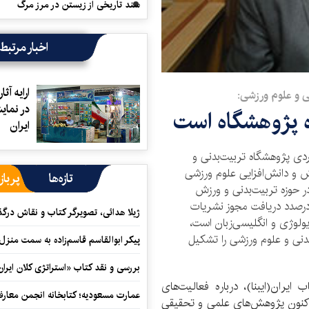
سند تاریخی از زیستن در مرز مرگ
اخبار مرتبط
ارایه آث
 و علوم ورزشی:
در نمای
ه پژوهشگاه است
ایران
ی پژوهشگاه تربیت‌بدنی و
 و دانش‌افزایی علوم ورزشی
تازه‌ها
پرباز
شش نشریه علمی ـ پژوهشی ISC را در حوزه تربیت‌بدنی و ورزش
 درصدد دریافت مجوز نشریات
ژیلا هدائی، تصویرگر کتاب و نقاش در
ولوژی و انگلیسی‌زبان است،
بدنی و علوم ورزشی را تشکیل
پیکر ابوالقاسم قاسم‌زاده به سمت منزل
بررسی و نقد کتاب «استراتژی کلان ایران
ایران(ایبنا)، درباره فعالیت‌های
عمارت مسعودیه؛ کتابخانه انجمن معار
 اکنون پژوهش‌های علمی و تحقیقی