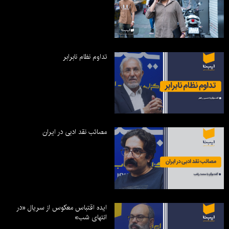
تداوم نظام نابرابر
مصائب نقد ادبی در ایران
ایده اقتباس معکوس از سریال «در
انتهای شب»