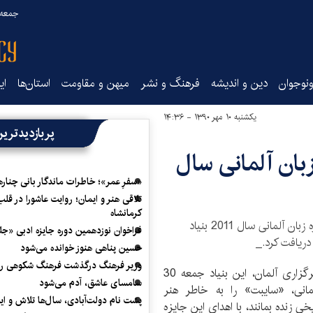
جمعه ۱۶ مرداد ۰۵
نوجوان
دین و اندیشه
فرهنگ و نشر
میهن و مقاومت
استان‌ها
ای
یکشنبه ۱۰ مهر ۱۳۹۰ - ۱۴:۳۶
پربازدیدتری
زبان آلمانی سال
«سفرِ عمر»؛ خاطرات ماندگار بانی چناره
تلاقی هنر و ایمان؛ روایت عاشورا در قلب
کرمانشاه
«گوستاو سایبت» مقاله‌نویس و مورخ برلینی جایزه زبان آلمانی سال 2011 بنیاد
فراخوان نوزدهمین دوره جایزه ادبی «ج
دریافت کرد._
حسین پناهی هنوز خوانده می‌شود
وزیر فرهنگ درگذشت فرهنگ شکوهی را
به گزارش خبرگزاری کتاب ایران (ایبنا) به نقل از خبرگزاری آلمان، این بنیاد جمعه 30
سامسای عاشق، آدم می‌شود
 آلمانی، «سایبت» را به خاطر هنر
پشت نام دولت‌آبادی، سال‌ها تلاش و ا
ی زنده بمانند، با اهدای این جایزه