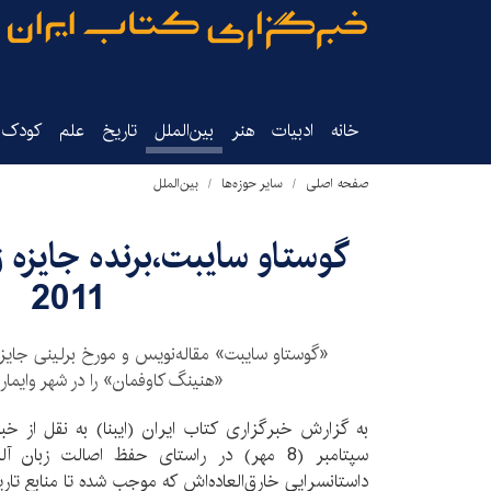
خانه
ادبیات
هنر
بین‌الملل
تاریخ‌
علم
کودک‌و
صفحه اصلی
سایر حوزه‌ها
بین‌الملل
گوستاو سایبت،برنده جایزه 
2011
«هنینگ کاوفمان» را در شهر وایمار 
سپتامبر (8 مهر) در راستای حفظ اصالت زبان
داستانسرایی خارق‌العاده‌اش که موجب شده تا منابع تاریخ