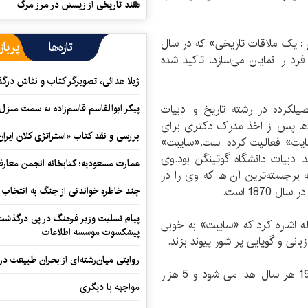
سند تاریخی از زیستن در مرز مرگ
ن : یک ملاقات تاریخی» كه در سال
تازه‌ها
پرباز
رد را نمایان می‌سازد، تاكيد شده
ژیلا هدائی، تصویرگر کتاب و نقاش در
1959 در مونیخ و تحصیلکرده در رشته تاریخ و ادبیات
پیکر ابوالقاسم قاسم‌زاده به سمت منزل
دها پس از اخذ مدرک دکتری برای
بررسی و نقد کتاب «استراتژی کلان ایران
سایت» فعالیت کرده است.«سایبت»
ری رشته نقد ادبیات دانشگاه گوتینگن بود.وی
عمارت مسعودیه؛ کتابخانه انجمن معار
 برجسته‌ترین آن ها که وی را در
187 است.
چند خاطره خواندنی از جنگ به انتخاب 
پیام تسلیت وزیر فرهنگ در پی درگذشت ا
له اشاره کرد که «سایبت» به خوبی
پیشکسوت موسسه اطلاعات
بانی و گویایی پر شور پیوند بزند.
روایتی میان‌رشته‌ای از بحران طبیعت در
جایزه زبان آلمانی بنیاد «هنینگ کاوفمان» از سال 1984 هر سال اهدا می شود و 5 هزار
مواجهه با دیگری