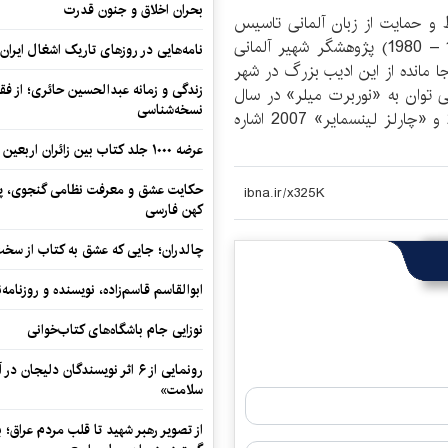
بحران اخلاق و جنون قدرت
 سال 1983 به منظور حفظ و حمایت از زبان آلمانی تاسیس
شده است. این بنیاد به نام «هنینگ کاوفمان» (1897 – 1980) پژوهشگر شهیر آلمانی
نامه‌هایی در روزهای تاریک اشغال ایران
ا مانده از این ادیب بزرگ در شهر
زندگی و زمانه عبدالحسین حائری؛ از فقهِ
 توان به «نوربرت میلر» در سال
نسخه‌شناسی
2010 ، «کنراد ادام» 2009 ، «بلانشه کومرله» 2008 و «چارلز لینسمایر» 2007 اشاره
عرضه ۱۰۰۰ جلد کتاب بین زائران اربعین در مرزهای کرمانشاه
حکایت عشق و معرفت نظامی گنجوی، پیو
کهن فارسی
چالدران؛ جایی که عشق به کتاب از سخت‌ت
ابوالقاسم قاسم‌زاده، نویسنده و روزنا
نوزایی جام باشگاه‌های کتاب‌خوانی
رونمایی از ۶ اثر نویسندگان دلیجان
سلامت»
از تصویر رهبر شهید تا قلب مردم عراق؛