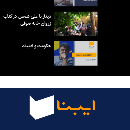
دیدار با علی شمس در کتاب
زروان خانه صوفی
حکومت و ادبیات