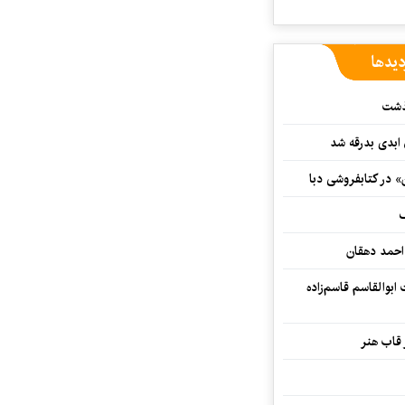
دیدها
گذشت
 ابدی بدرقه شد
» در کتابفروشی دبا
ف
احمد دهقان
بوالقاسم قاسم‌زاده
 قاب هنر