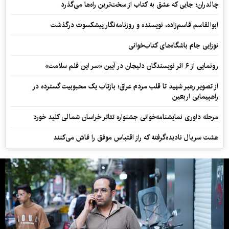
چالدران؛ جایی که عشق به کتاب از سخت‌ترین راه‌ها می‌گذرد
ابوالقاسم قاسم‌زاده، نویسنده و روزنامه‌نگار پیشکسوت درگذشت
نوزایی جام باشگاه‌های کتاب‌خوانی
رونمایی از ۶ اثر نویسندگان دلیجان در آیین «سر این قلم سلامت»
از تصویر رهبر شهید تا قلب مردم عراق؛ بازتاب یک محبوبیت گسترده در
راهپیمایی اربعین
مرحله داوری نمایشنامه‌خوانی جشنواره تئاتر خراسان شمالی کلید خورد
هشت سریال نادیده‌گرفته که راز اقتباس موفق را فاش می‌کنند