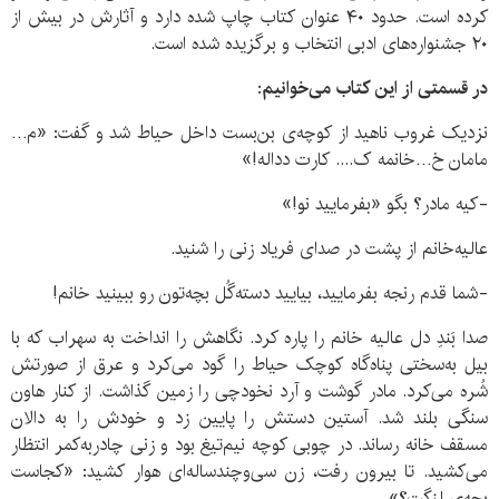
کرده است. حدود ۴۰ عنوان کتاب چاپ شده دارد و آثارش در بیش از
۲۰ جشنواره‌های ادبی انتخاب و برگزیده شده است
.
در قسمتی از این کتاب می‌خوانیم
:
نزدیک غروب ناهید از کوچه‌ی بن‌بست داخل حیاط شد و گفت: «م…
مامان خ…خانمه ک.... کارت دداله!»
-کیه مادر؟ بگو «بفرمایید نو!»
عالیه‌خانم از پشت در صدای فریاد زنی را شنید.
-شما قدم رنجه بفرمایید، بیایید دسته‌گُل بچه‌تون رو ببینید خانم!
صدا بَندِ دل عالیه خانم را پاره کرد. نگاهش را انداخت به سهراب که با
بیل به‌سختی پناه‌گاه کوچک حیاط را گود می‌کرد و عرق از صورتش
شُره می‌کرد. مادر گوشت و آرد نخودچی را زمین گذاشت. از کنار هاون
سنگی بلند شد. آستین دستش را پایین زد و خودش را به دالان
مسقف خانه رساند. در چوبی کوچه نیم‌تیغ بود و زنی چادربه‌کمر انتظار
می‌کشید. تا بیرون رفت، زن سی‌وچندساله‌ای هوار کشید: «کجاست
بچه‌ی لنگِت؟»