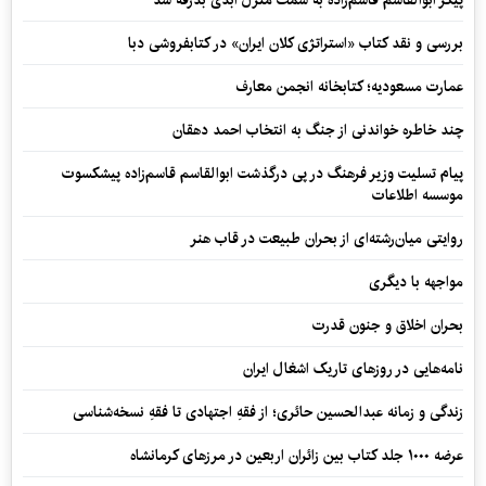
پیکر ابوالقاسم قاسم‌زاده به سمت منزل ابدی بدرقه شد
بررسی و نقد کتاب «استراتژی کلان ایران» در کتابفروشی دبا
عمارت مسعودیه؛ کتابخانه انجمن معارف
چند خاطره خواندنی از جنگ به انتخاب احمد دهقان
پیام تسلیت وزیر فرهنگ در پی درگذشت ابوالقاسم قاسم‌زاده پیشکسوت
موسسه اطلاعات
روایتی میان‌رشته‌ای از بحران طبیعت در قاب هنر
مواجهه با دیگری
بحران اخلاق و جنون قدرت
نامه‌هایی در روزهای تاریک اشغال ایران
زندگی و زمانه عبدالحسین حائری؛ از فقهِ اجتهادی تا فقهِ نسخه‌شناسی
عرضه ۱۰۰۰ جلد کتاب بین زائران اربعین در مرزهای کرمانشاه