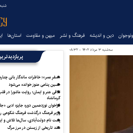
شنبه ۱۷ مرداد ۵
نوجوان
دین و اندیشه
فرهنگ و نشر
میهن و مقاومت
استان‌ها
ای
سه‌شنبه ۳ مرداد ۱۴۰۲ - ۰۸:۳۲
پربازدیدتری
«سفرِ عمر»؛ خاطرات ماندگار بانی چناره
حسین پناهی هنوز خوانده می‌شود
تلاقی هنر و ایمان؛ روایت عاشورا در قلب
کرمانشاه
فراخوان نوزدهمین دوره جایزه ادبی «ج
وزیر فرهنگ درگذشت فرهنگ شکوهی را
پشت نام دولت‌آبادی، سال‌ها تلاش و ا
سند تاریخی از زیستن در مرز مرگ