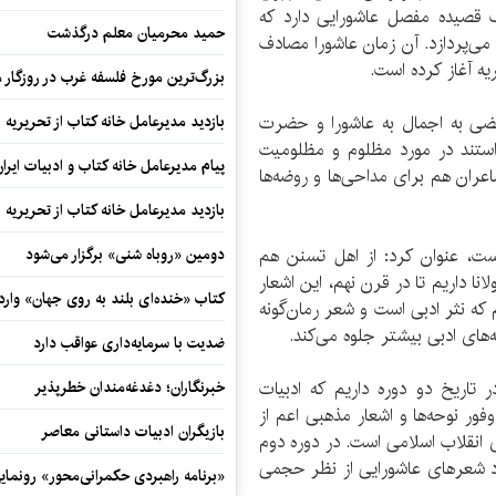
 قصیده مفصل عاشورایی دارد که
حمید محرمیان معلم درگذشت
 می‌پردازد. آن زمان عاشورا مصادف
یه آغاز کرده است.
بزرگ‌ترین مورخ فلسفه غرب در روزگار م
عضی به اجمال به عاشورا و حضرت
بازدید مدیرعامل خانه کتاب از تحریریه ای
استند در مورد مظلوم و مظلومیت
پیام مدیرعامل خانه کتاب و ادبیات ایرا
عران هم برای مداحی‌ها و روضه‌ها
بازدید مدیرعامل خانه کتاب از تحریریه ای
ست، عنوان کرد: از اهل تسنن هم
دومین «روباه شنی» برگزار می‌شود
نا داریم تا در قرن نهم، این اشعار
کتاب «خنده‌ای بلند به روی جهان» وارد 
 که نثر ادبی است و شعر رمان‌گونه
های ادبی بیشتر جلوه می‌کند.
ضدیت با سرمایه‌داری عواقب دارد
ر تاریخ دو دوره داریم که ادبیات
خبرنگاران؛ دغدغه‌مندان خطرپذیر
ور نوحه‌ها و اشعار مذهبی اعم از
بازیگران ادبیات داستانی معاصر
ی انقلاب اسلامی است. در دوره دوم
اد شعرهای عاشورایی از نظر حجمی
«برنامه راهبردی حکمرانی‌محور» رونما