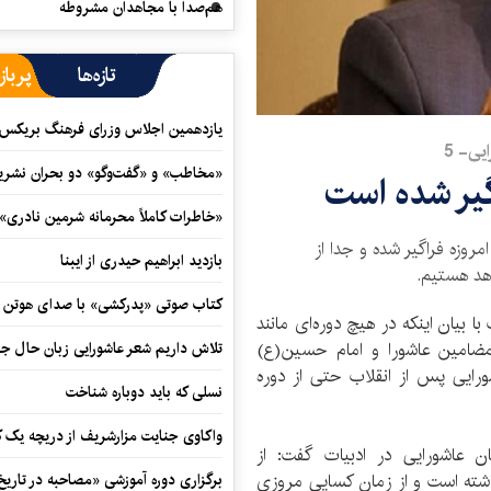
هم‌صدا با مجاهدان مشروطه
تازه‌ها
پرباز
یازدهمین اجلاس وزرای فرهنگ بریکس آ
یی- 5
«مخاطب» و «گفت‌وگو» دو بحران نشری
گیر شده است
«خاطرات کاملاً محرمانه شرمین نادری»
مروزه فراگیر شده و جدا از
بازدید ابراهیم حیدری از ایبنا
اهد هستیم.
کتاب صوتی «پدرکشی» با صدای هوتن ش
ا بیان اینکه در هیچ دوره‌ای مانند
مضامین عاشورا و امام حسین(ع)
تلاش داریم شعر عاشورایی زبان حال جا
اشورایی پس از انقلاب حتی از دوره
نسلی که باید دوباره شناخت
واکاوی جنایت مزارشریف از دریچه یک 
ن عاشورایی در ادبیات گفت: از
اشته است و از زمان کسایی مروزی
برگزاری دوره آموزشی «مصاحبه در تاری