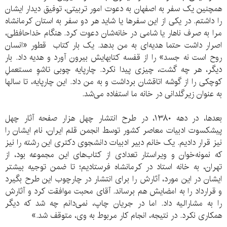
همچنین یک سفر به اصفهان به دعوت امور تربیتی، توفیق دیدار ایشان
را داشتم. در یکی از این سفرها یا شاید هر دو سفر به استان کرمانشاه
مرا به صرف ناهار یا شامی در خانه‌شان دعوت کرد. هنگام خداحافظی،
اصرار داشت حتما هدیه‌ای به من بدهد. یک بار کتاب قطور «انسان
روح است نه جسد» را از قفسه کتابهایش بیرون آورد و هدیه داد. بار
دیگر، هر چه گشت، چیزی پیدا نکرد. چارپایه چوبی تاشوِ مستعملِ
کوچکی را از گوشه اتاقشان برداشت و به من داد. این چارپایه، تا سالها
به عنوان زیرگلدانی در خانه ما استفاده می‌شد.
بعدها، در دهه ۱۳۸۰، در طرح انتشار چهل هزار صفحه آثار چهل
پیشکسوت ادبیات معاصر کشور توسط انجمن قلم ایران، نام ایشان را
نیز قرار دادیم. یک خانم دبیر ادبیات دانشجوی دکتری این رشته را نیز
که نمونه‌خوان و ویراستار تعدادی از کتاب‌های این مجموعه بود، از
تهران، به خانه استاد در کرمانشاه فرستادیم؛ تا ضمن توجیه بیشتر
ایشان در این مورد، آثارش را برای انتشار در چارچوب‌ این طرح بگیرد
و قرارداد را به امضایش هم برساند. آقای محبت موافقت کرد و آثارش
را به مشارالیه داد. اما در جریان چاپ، نمی‌دانم چه شد که دیگر
همکاری نکرد. در نتیجه، انجام کار مربوط به وی، متوقف شد.»