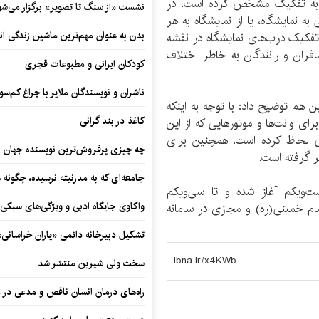
م به تفکیک مشخص کرده است. در
نشست «از سنگ تا تصویر» برگزار می‌شو
 نمایشگاه، یا از نمایشگاه به هر
بدن به عنوان مهم‌ترین ماشین زندگی ان
تفکیک درب‌های نمایشگاه در نقشه
ران و رانندگان به خاطر اختلاف
کودکان ایرانی و مطبوعات قجری
ناشران و نویسندگان ملایر با چراغ کم‌س
 هم توضیح داد: با توجه به اینکه
کاغذ در بند گرانی
رای وانت‌ها و موتورهایی که از این
فی لحاظ کرده است. همچنین برای
چه چیزی پرفروش‌ترین نویسنده جهان را
ر گرفته است.
جامعه‌ای که به مدرنیته نرسیده، چگونه 
ست‌ویکم آغاز شده و تا سی‌ویکم
واکاوی جایگاه ادبی و ویژگی‌های سبکی
صلای امام خمینی(ره) و مجازی در سامانه
تشکیل دبیرخانه دائمی «یاران خراسانی
سخت ولی شیرین منتشر شد
راه‌های درمان انسان ناقص و مدعی در 