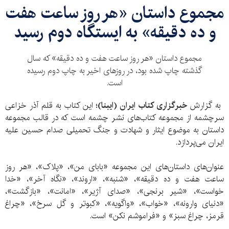
مجموع داستان «هر روز ساعت هفت
و ده دقیقه» به ایستگاه دوم رسید
مجموع داستان «هر روز ساعت هفت و ده دقیقه» که سال
گذشته چاپ شده بود، در روزهای اخیر به چاپ دوم رسیده
است.
به گزارش
خبرگزاری کتاب ایران (ایبنا)؛
این کتاب به قلم آذر خزاعی
سرچشمه از مجموعه کتاب‌های نشر چشمه است که در قالب مجموعه
داستان به موضوع ایثار و شهادت و جنگ تحمیلی صدام حسین علیه
ایران می‌پردازد.
عنوان‌های داستان‌های این مجموعه «بابای من»، «پلاک»، «هر روز
ساعت هفت و ده دقیقه»، «شنبه»، «اروند»، «نگاه آخر»، «خدا
خواست»، «شیر برنجی»، «صدای آژیر»، «امانت»، «بازگشت»،
«دنیای وارونه»، «خواب»، «واگویه»، «کبوتر و گل سرخ»، «چراغ
قرمز، چراغ سبز» و «فراموشم نکن» است.