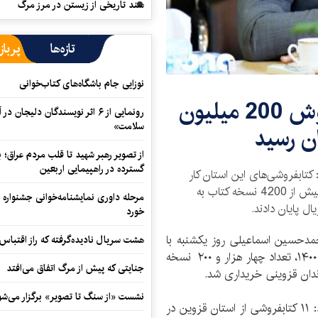
سند تاریخی از زیستن در مرز مرگ
تازه‌ها
پرباز
نوزایی جام باشگاه‌های کتاب‌خوانی
«تابستانه» در قزوین با فروش 200 میلیون
رونمایی از ۶ اثر نویسندگان دلیجان
سلامت»
ان رسید
از تصویر رهبر شهید تا قلب مردم عراق؛
گسترده در راهپیمایی اربعین
تابفروشی‌های این استان کار
خود را در طرح «تابستانه کتاب ۱۴۰۰» با فروش بیش از 4200 نسخه کتاب به
مرحله داوری نمایشنامه‌خوانی جشنواره 
خورد
مدحسین اسماعیلی روز یکشنبه با
هشت سریال نادیده‌گرفته که راز اقتباس
اعلام این خبر گفت: با پایان طرح فصلی تابستانه کتاب ۱۴۰۰، تعداد چهار هزار و ۲۰۰ نسخه
جنایتی که پیش از مرگ اتفاق می‌افتد
نشست «از سنگ تا تصویر» برگزار می‌شو
مدیرکل فرهنگ و ارشاد اسلامی استان قزوین ادامه داد: ۱۱ کتابفروشی از استان قزوین در