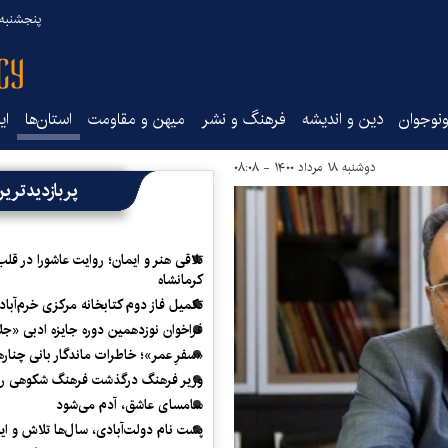
پنجشنبه ۱۵ مرداد ۰۵
نوجوان
دین و اندیشه
فرهنگ و نشر
میهن و مقاومت
استان‌ها
ای
دوشنبه ۱۸ مرداد ۱۴۰۰ - ۰۸:۰۸
پربازدیدتری
تلاقی هنر و ایمان؛ روایت عاشورا در قلب
کرمانشاه
تکمیل فاز دوم کتابخانه مرکزی خرم‌آباد
فراخوان نوزدهمین دوره جایزه ادبی «ج
«سفرِ عمر»؛ خاطرات ماندگار بانی چناره
وزیر فرهنگ درگذشت فرهنگ شکوهی را
سامسای عاشق، آدم می‌شود
پشت نام دولت‌آبادی، سال‌ها تلاش و ا