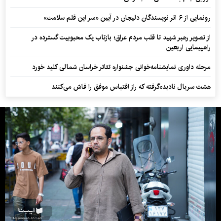
رونمایی از ۶ اثر نویسندگان دلیجان در آیین «سر این قلم سلامت»
از تصویر رهبر شهید تا قلب مردم عراق؛ بازتاب یک محبوبیت گسترده در
راهپیمایی اربعین
مرحله داوری نمایشنامه‌خوانی جشنواره تئاتر خراسان شمالی کلید خورد
هشت سریال نادیده‌گرفته که راز اقتباس موفق را فاش می‌کنند