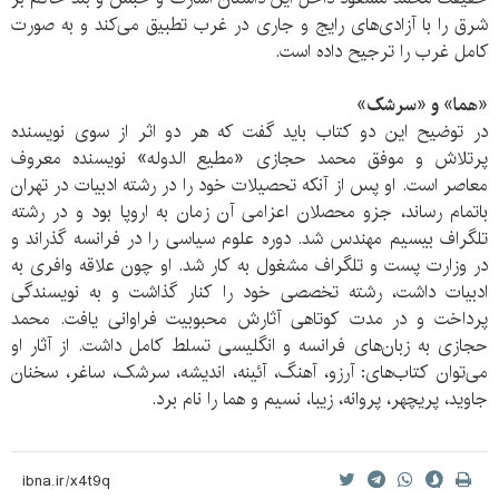
شرق را با آزادی‌های رایج و جاری در غرب تطبیق می‌کند و به صورت
کامل غرب را ترجیح داده است.
«هما» و «سرشک»
در توضیح این دو کتاب باید گفت که هر دو اثر از سوی نویسنده
پر‌تلاش و موفق محمد حجازی «‌مطيع الدوله‌» نويسنده معروف
معاصر است. او پس از آنكه تحصيلات خود را در رشته ادبيات در تهران
باتمام رساند، جزو محصلان اعزامی آن زمان به اروپا بود و در رشته
تلگراف بيسيم مهندس شد. دوره علوم سياسی را در فرانسه گذراند و
در وزارت پست و تلگراف مشغول به كار شد. او چون علاقه وافری به
ادبيات داشت، رشته تخصصی خود را كنار گذاشت و به نويسندگی
پرداخت و در مدت كوتاهی آثارش محبوبيت فراوانی يافت. محمد
حجازی به زبان‌های فرانسه و انگليسی تسلط كامل داشت. از آثار او
می‌‌توان كتاب‌های: آرزو، آهنگ، آئينه، انديشه، سرشک، ساغر، سخنان
جاويد، پريچهر، پروانه، زيبا، نسيم و هما را نام برد.