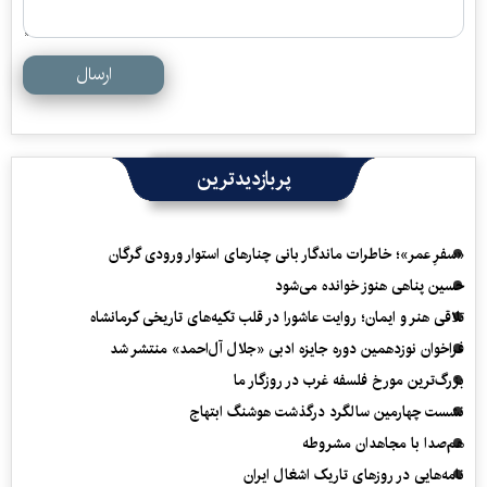
ارسال
پربازدیدترین
«سفرِ عمر»؛ خاطرات ماندگار بانی چنارهای استوار ورودی گرگان
حسین پناهی هنوز خوانده می‌شود
تلاقی هنر و ایمان؛ روایت عاشورا در قلب تکیه‌های تاریخی کرمانشاه
فراخوان نوزدهمین دوره جایزه ادبی «جلال آل‌احمد» منتشر شد
بزرگ‌ترین مورخ فلسفه غرب در روزگار ما
نشست چهارمین سالگرد درگذشت هوشنگ ابتهاج
هم‌صدا با مجاهدان مشروطه
نامه‌هایی در روزهای تاریک اشغال ایران