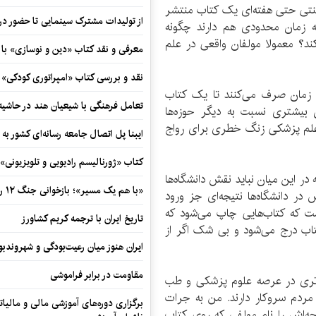
تی حتی هفته‌ای یک کتاب منتشر
از تولیدات مشترک سینمایی تا حضور در 
 زمان محدودی هم دارند چگونه
ند؟ معمولا مولفان واقعی در علم
معرفی و نقد کتاب «دین و نوسازی» ب
نقد و بررسی کتاب «امپراتوری کودکی»
 زمان صرف می‌کنند تا یک کتاب
تعامل فرهنگی با شیعیان هند در حاشی
بیشتری نسبت به دیگر حوزه‌ها
ه علم پزشکی زنگ خطری برای رواج
ایبنا پل اتصال جامعه رسانه‌ای کشور به
کتاب «ژورنالیسم رادیویی و تلویزیونی» ب
ر این میان نباید نقش دانشگاه‌ها
«با هم یک مسیر»؛ بازخوانی جنگ ۱۲ روزه در قاب یک رمان کوتاه
 در دانشگاه‌ها نتیجه‌ای جز ورود
است که کتاب‌هایی چاپ می‌شود که
تاریخ ایران با ترجمه کریم کشاورز
تاب درج می‌شود و بی شک اگر از
ایران هنوز میان رعیت‌بودگی و شهروندب
مقاومت در برابر فراموشی
‌تری در عرصه علوم پزشکی و طب
مردم سروکار دارند. من به جرات
برگزاری دوره‌های آموزشی مالی و مالیا
حه‌اش را نام مولفی که روی کتاب