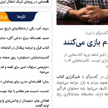
نامه‌هایی در روزهای تاریک اشغال ایران
تازه‌ها
پرباز
«پرده آخر» یکی از شاهکارهای تاریخ سی
ت‌وگو با ایبنا:
حمید نعمت‌‏الله سراغ «داش آکل» صاد
م بازی می‌کنند
کتاب قرآن و ترجمه پیکتال در کتابخان
خیر شاهد ورود کتاب‌هایی در
کنسرت‌نمایش «سیاوش» روی صحنه می
زی نیست. ناشرنماهایی که با
.
«دورهمی سرتوک؛ شبی برای قصه و قدردان
می‌شود
ل در گفت‌وگو با
خبرگزاری کتاب
رمان؛ قطب‌نمای مدرن برای پیمایش در
عموم مردم به بازار عرضه می‌شوند
الیف می‌شود باید محتوای فراگیر
نشست «نسبت هنر معاصر با نهاد چیست؟
ا دارند، متاسفانه مشابه‌کاری زیاد
فعالان چاپ دیجیتال از چالش‌های واردا
اولیه گفتند