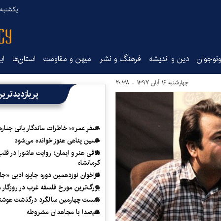
یکشنبه ۱۸ مرداد ۰۵
نوجوان
دین و اندیشه
فرهنگ و نشر
میهن و مقاومت
استان‌ها
ای
چهارشنبه ۱۶ آبان ۱۳۹۷ - ۲۰:۳۸
پربازدیدتری
«سفرِ عمر»؛ خاطرات ماندگار بانی چناره
حسین پناهی هنوز خوانده می‌شود
تلاقی هنر و ایمان؛ روایت عاشورا در قلب
کرمانشاه
فراخوان نوزدهمین دوره جایزه ادبی «ج
بزرگ‌ترین مورخ فلسفه غرب در روزگار م
نشست چهارمین سالگرد درگذشت هوشنگ
هم‌صدا با مجاهدان مشروطه