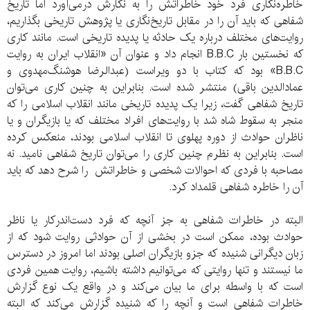
خاطره‌نگاری فرد خود خاطراتش را به نگارش درمی‌آورد اما تاریخ
شفاهی که باید آن را در مقابل تاریخ‌نگاری یا پژوهش تاریخی بگذاریم،
روایت‌های مختلف درباره یک حادثه یا پدیده تاریخی است. مانند کاری
که نخستین بار B.B.C انجام داد و عنوان آن «انقلاب ایران به روایت
B.B.C» بود که کتاب با دو ویراست (عبدالرضا هوشنگ‌مهدوی و
عمادالدین باقی) منتشر شده است. بنابراین به چنین کاری می‌توان
تاریخ شفاهی گفت، زیرا یک پدیده تاریخی مانند انقلاب اسلامی را که
منجر به سقوط شاه شد با روایت‌های افراد مختلف که یا بازیگران و یا
ناظران حوادث از دوره پهلوی تا انقلاب اسلامی بودند، منعکس کرده
است. بنابراین به نظرم چنین کاری را می‌توان تاریخ شفاهی نامید. نه
مصاحبه با فردی که احوالات شخصی و خاطراتش را شرح دهد که باید
آن را خاطره شفاهی قلمداد کرد.
البته در خاطرات شفاهی به جز آنچه که فرد دست‌اندرکار یا ناظر
حوادث بوده، ممکن است در بخشی از آن حوادثی روایت شود که از
زبان دیگرانی شنیده که جزو بازیگران اصلی بودند اما امروز در دسترس
ما نیستند و تنها روایتی که می‌توانیم داشته باشیم، روایت همین فردی
است که با واسطه برای ما بیان می‌کند و در واقع یک نوع گزارش
خاطرات شفاهی است و آنچه را که شنیده گزارش می‌کند که البته