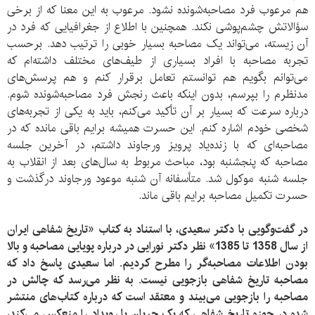
هم مرعوب فرد مصاحبه‌شونده نشود. مرعوب به این معنا که از برخی
سؤالاتش چشم‌پوشی نکند. همچنین با اطلاع از جغرافیایی که فرد در
آن زیسته، می‌تواند یک مصاحبه بسیار خوبی را ترتیب دهد. برحسب
تجربه مصاحبه با افراد بسیاری از طیف‌های مختلف داشته‌ام که
می‌توانم بگویم هم توانستم تعامل برقرار کنم و هم پرسش‌های
مدنظرم را بپرسم، بدون اینکه باعث رنجش فرد مصاحبه‌شونده شوم.
درباره سرعت که بسیار بر آن تأکید می‌کنم، باید به یکی از تجربه‌های
شخصی خودم اشاره کنم. این حسرت همیشه برایم باقی مانده که در
مصاحبه‌ای که با زنده‌یاد پرویز ورجاوند داشتم، در آخرین جلسه
مصاحبه که پنجشنبه بود، مباحث مربوط به سال‌های بعد از انقلاب به
جلسه شنبه موکول شد. متأسفانه آن شنبه موعود ورجاوند درگذشت و
حسرت تکمیل مصاحبه برایم باقی ماند.
در گفت‌وگویی با دکتر سعیدی، با استناد به کتاب «تاریخ شفاهی ایران
از سال 1358 تا 1385» نظر دکتر نورایی در درباره پویایی مصاحبه و بالا
بودن اطلاعات مصاحبه‌گر را مطرح کردیم. اما سعیدی پاسخ داد که
مصاحبه تاریخ شفاهی بازجویی نیست. به نظر می‌رسد که چالش در
مصاحبه را بازجویی می‌بیند و معتقد است که درباره کتاب‌های منتشر
شده در حوزه تاریخ شفاهی که یک جریان یا رویداد را منعکس می‌کند،