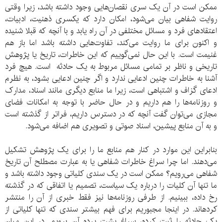
ممکن است در آن یک سری نقصان‌هایی وجود داشته باشد، زیرا وقتی
روایت شفاهی بیان می‌شود، امکان دارد که یکسری ذهنیت، ادبیات،
اعتقادهای فرد و مسائل مختلفی در آن راه یابد و با آنچه که قبلا شنیده
و اکنون برای ما روایت می‌کند، تفاوت‌هایی داشته باشد اما باز هم
غنیمت است. با این حال نمی‌گوییم که این خاطرات، تاریخ یا پژوهش
تاریخی و ناظر بر تمامی مسائل مربوط به یک حادثه است. هیچ فرد
آشنا به خاطرات چنین ادعایی ندارد و اگر چنین ادعایی بشود، به نظرم
ادعای گزاف و اشتباهی است، زیرا ما منابع دیگری مانند اسناد، مدارک
و روزنامه‌ها را هم داریم و در حال حاضر با توجه به امکانات فضای
مجازی می‌توان گفت آنچه که در دسترس داریم، فراتر از گذشته است
و به آن منابع پیشین، اسناد صوتی و تصویری هم اضافه می‌شود.
بنابراین این موارد در کنار هم منابع ما را برای یک پژوهش تشکیل
می‌دهند. اما چرا سراغ خاطرات شفاهی یا به عبارت مصطلح آن تاریخ
شفاهی می‌رویم؟ ممکن است در یک سندی کلیاتی وجود داشته باشد و
ما تنها آن کلیات را درباره یک سیاست، تصمیم یا اتفاقی که در گذشته
رخ داده، ببینیم. از طرفی روزنامه‌ها نیز فقط خبری از آن را منتشر
کرده‎اند. در اینجا مجبوریم برای فهم بیشتر سندی که تنها کلیاتی از
یک حادثه را ثبت کرده، سراغ پشت پرده آن برویم. در این میان