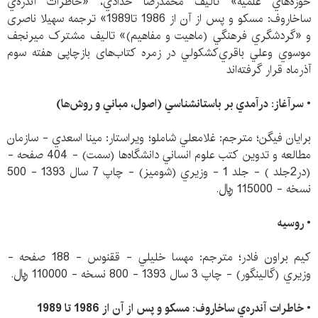
حوزه‌هاي علميه» تالیف محمدرضا حدادي، «خاطرات آندره‌ي
ساخاروف: مسكو و پس از آن از 1986 تا1989» ترجمه سهیلا ناصری
و «گردشگري فرهنگي (ماهيت و مفاهيم)» تالیف مشترک ميرنجف
موسوي وعلي باقري‌كشكولي در زمره کتاب‌های بازچاپی هفته سوم
آذرماه قرار گرفته‌اند
• سرآغاز: درآمدي بر باستانشناسي (اصول،‌ مباني و روش‌ها)
برايان فيگن؛ مترجم: غلامعلي شاملو؛ ويراستار: مينا اسعدي - سازمان‌
مطالعه ‌و تدوين‌ كتب‌ علوم ‌انساني ‌دانشگاه‌ها (سمت) - 404 صفحه -
(در2جلد ) - جلد 1 - وزيري (شوميز) - چاپ 7 سال 1393 - 500
نسخه - 115000 ريال.
• روسيه
كيم براون فادر؛ مترجم: مهسا خليلي - ققنوس - 188 صفحه -
وزيري (گالينگور) - چاپ 3 سال 1393 - 800 نسخه - 110000 ريال.
•
خاطرات آندره‌ي ساخاروف: مسكو و پس از آن از 1986 تا 1989