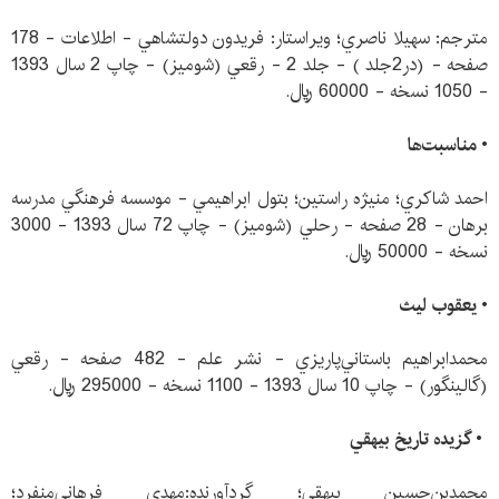
مترجم: سهيلا ناصري؛ ويراستار: فريدون دولتشاهي - اطلاعات - 178
صفحه - (در2جلد ) - جلد 2 - رقعي (شوميز) - چاپ 2 سال 1393
- 1050 نسخه - 60000 ريال.
•
مناسبت‌ها
احمد شاكري؛ منيژه راستين؛ بتول ابراهيمي - موسسه‌ فرهنگي‌ مدرسه
‌برهان - 28 صفحه - رحلي (شوميز) - چاپ 72 سال 1393 - 3000
نسخه - 50000 ريال.
•
يعقوب ليث
محمدابراهيم باستاني‌پاريزي - نشر علم - 482 صفحه - رقعي
(گالينگور) - چاپ 10 سال 1393 - 1100 نسخه - 295000 ريال.
•
گزيده تاريخ بيهقي
محمدبن‌حسين بيهقي؛ گردآورنده:مهدي فرهاني‌منفرد؛