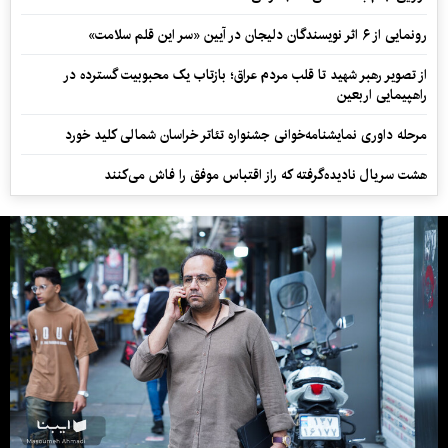
رونمایی از ۶ اثر نویسندگان دلیجان در آیین «سر این قلم سلامت»
از تصویر رهبر شهید تا قلب مردم عراق؛ بازتاب یک محبوبیت گسترده در
راهپیمایی اربعین
مرحله داوری نمایشنامه‌خوانی جشنواره تئاتر خراسان شمالی کلید خورد
هشت سریال نادیده‌گرفته که راز اقتباس موفق را فاش می‌کنند