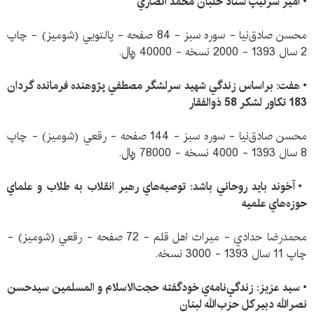
•
امير سرتيپ ستاد خلبان محمد انصاري
محسن صادق‌نيا - سوره سبز - 84 صفحه - پالتويي (شوميز) - چاپ
2 سال 1393 - 2000 نسخه - 40000 ريال.
• هفت: براساس زندگي شهيد سرلشگر مصطفي پژوهنده فرمانده گردان
183 تكاور لشكر 58 ذوالفقار
محسن صادق‌نيا - سوره سبز - 144 صفحه - رقعي (شوميز) - چاپ
8 سال 1393 - 4000 نسخه - 78000 ريال.
• آخوند بايد روحاني باشد: توصيه‌هاي رهبر انقلاب به طلاب و علماي
حوزه‌هاي علميه
محمدرضا حدادي - ميراث اهل قلم - 72 صفحه - رقعي (شوميز) -
چاپ 11 سال 1393 - 3000 نسخه.
•
سيد عزيز: زندگي‌نامه‌ي خودگفته حجت‌الاسلام و المسلمين سيدحسن
نصرالله دبيركل حزب‌الله لبنان