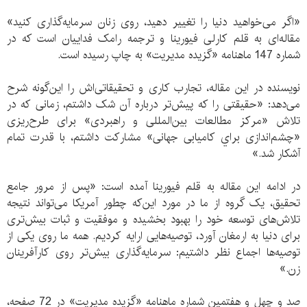
«اگر می‌خواهید دنیا را تغییر دهید، رو‌ی زنان سرمايه‌گذاری‌ كنيد»
مقاله‌‌ای به قلم كارلی فيورينا و ترجمه رامک فداییان است که در
شماره 147 ماهنامه «گزیده مدیریت» به چاپ رسیده است.
نویسنده در این مقاله، تجارب کاری و تحقیقاتی‌اش را این‌گونه شرح
می‌دهد: «حقيقتی را كه پيش‌تر درباره آن شک داشتم، زمانی كه در
تلاش «مركز مطالعات بين‌المللی و راهبردی» برای طرح‌ريزی
«چشم‌اندازی براي كاميابی جهانی» مشاركت داشتم، با قدرت تمام
آشکار شد.»
در ادامه این مقاله به قلم فیورینا آمده است: «پس از مرور جامع
تحقيق، يک گروه از ما در مورد اين‌كه چطور آمريكا می‌تواند نتیجه
تلاش‌های توسعه خود را بهبود بخشيده و موفقيت و ثبات بيش‌تری
برای دنيا به ارمغان آورد، توصيه‌هایی ارایه كرديم. همه ما روی يكی از
توصيه‌ها اجماع نظر داشتيم: سرمايه‌گذاری بيش‌تر روی كارآفرينان
زن.»
صد و چهل و هفتمین شماره ماهنامه «گزیده مدیریت» در 72 صفحه،