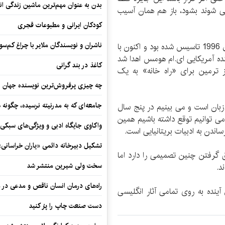
بدن به عنوان مهم‌ترین ماشین زندگی ان
می شوند بشود، باز هم همان آسیب
کودکان ایرانی و مطبوعات قجری
ناشران و نویسندگان ملایر با چراغ کم‌س
وی با اشاره بر جایزه اورنج گفت: جایزه اورنج که از سال 1996 تاسیس شده بود و اکنون با
نده آمریکایی ای.ام هومس اهدا شد
کاغذ در بند گرانی
 به رز ترمین برای «راه خانه» به یک
چه چیزی پرفروش‌ترین نویسنده جهان را
جامعه‌ای که به مدرنیته نرسیده، چگونه 
زبان است و می بینیم در پنج سال
می توانیم توقع داشته باشیم همین
واکاوی جایگاه ادبی و ویژگی‌های سبکی
ساندن به ادبیات بریتانیایی است.
تشکیل دبیرخانه دائمی «یاران خراسانی
رفتن چنین تصمیمی را دارد اما
سخت ولی شیرین منتشر شد
د.
راه‌های درمان انسان ناقص و مدعی در 
ینده به روی تمامی آثار انگلیسی
دست صنعت چاپ را پرُ کنید