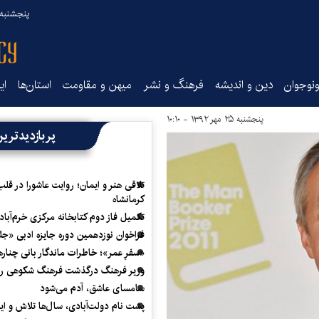
پنجشنبه ۱۵ مرداد ۰۵
نوجوان
دین و اندیشه
فرهنگ و نشر
میهن و مقاومت
استان‌ها
ای
پنجشنبه ۲۵ مهر ۱۳۹۲ - ۱۰:۱۰
پربازدیدتری
تلاقی هنر و ایمان؛ روایت عاشورا در قلب
کرمانشاه
تکمیل فاز دوم کتابخانه مرکزی خرم‌آباد
فراخوان نوزدهمین دوره جایزه ادبی «ج
«سفرِ عمر»؛ خاطرات ماندگار بانی چناره
وزیر فرهنگ درگذشت فرهنگ شکوهی را
سامسای عاشق، آدم می‌شود
پشت نام دولت‌آبادی، سال‌ها تلاش و ا