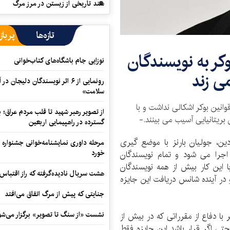
سند تاریخی از زیستن در مرز مرگ
تازه‌ها
پرباز
وکر به نویسندگان
نوزایی جام باشگاه‌های کتاب‌خوانی
می زند
رونمایی از ۶ اثر نویسندگان دلیجان
سلامت»
بوکر 2011 گفت: تا کنون قوانین بوکر اشکالی نداشت و با
از تصویر رهبر شهید تا قلب مردم عراق؛
 بریتانیایی آسیب می بینند.-
گسترده در راهپیمایی اربعین
دین، جولیان بارنز با موضع گیری
مرحله داوری نمایشنامه‌خوانی جشنواره 
خورد
 اجرا می شود و تمام نویسندگان
ا این کار بیش از همه نویسندگان
هشت سریال نادیده‌گرفته که راز اقتباس
 در آینده شانس دریافت این جایزه
جنایتی که پیش از مرگ اتفاق می‌افتد
نشست «از سنگ تا تصویر» برگزار می‌شو
نویس در آستانه اهدای جایزه سال 2013 بوکر با دفاع از مقرراتی که در بیش از
تی اگر قرار باشد این جایزه فقط