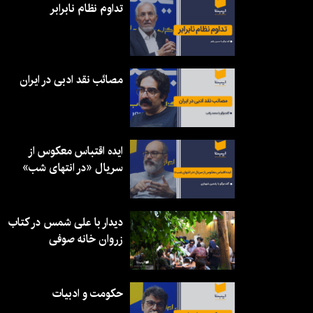
تداوم نظام نابرابر
مصائب نقد ادبی در ایران
ایده اقتباس معکوس از
سریال «در انتهای شب»
دیدار با علی شمس در کتاب
زروان خانه صوفی
حکومت و ادبیات