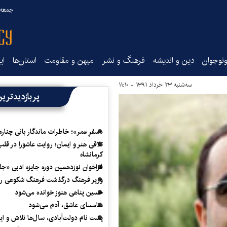
جمعه ۱۶ مرداد ۰۵
نوجوان
دین و اندیشه
فرهنگ و نشر
میهن و مقاومت
استان‌ها
ای
سه‌شنبه ۲۳ خرداد ۱۳۹۱ - ۱۱:۱۰
پربازدیدتری
«سفرِ عمر»؛ خاطرات ماندگار بانی چناره
تلاقی هنر و ایمان؛ روایت عاشورا در قلب
کرمانشاه
فراخوان نوزدهمین دوره جایزه ادبی «ج
وزیر فرهنگ درگذشت فرهنگ شکوهی را
حسین پناهی هنوز خوانده می‌شود
سامسای عاشق، آدم می‌شود
پشت نام دولت‌آبادی، سال‌ها تلاش و ا