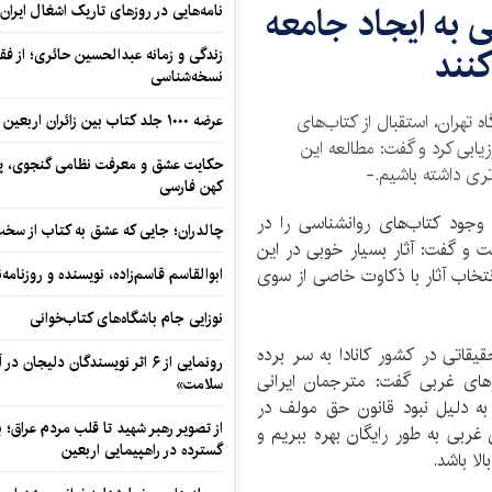
 به ايجاد جامعه‌
نامه‌هایی در روزهای تاریک اشغال ایران
نند
زندگی و زمانه عبدالحسین حائری؛ از فقهِ
نسخه‌شناسی
 تهران، استقبال از کتاب‌های
عرضه ۱۰۰۰ جلد کتاب بین زائران اربعین در مرزهای کرمانشاه
زیابی کرد و گفت: مطالعه این
حکایت عشق و معرفت نظامی گنجوی، پیو
تری داشته باشیم.-
کهن فارسی
، وجود کتاب‌های روانشناسی را در
چالدران؛ جایی که عشق به کتاب از سخت‌ت
ت و گفت: آثار بسیار خوبی در این
خاب آثار با ذکاوت خاصی از سوی
ابوالقاسم قاسم‌زاده، نویسنده و روزنا
نوزایی جام باشگاه‌های کتاب‌خوانی
اتی در کشور کانادا به سر برده
رونمایی از ۶ اثر نویسندگان دلیجان
رهای غربی گفت: مترجمان ایرانی
سلامت»
به دلیل نبود قانون حق مولف در
از تصویر رهبر شهید تا قلب مردم عراق؛
غربی به طور رایگان بهره ببریم و
گسترده در راهپیمایی اربعین
لا باشد.